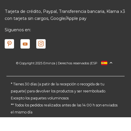
Tarjeta de crédito, Paypal, Transferencia bancaria, Klarna x3
con tarjeta sin cargos, Google/Apple pay
Síguenos en:
© Copyright 2025 Eminza | Derechos reservados |
ESP
FRANCIA
ITALIA
ALEMANIA
* Tienes 30 días (a patir de la recepción o recogida de tu
paquete) para devolver los productos y ser reembolsado.
PAÍSES BAJOS
Excepto los paquetes voluminosos
SUIZA
** Todos los pedidos realizados antes de las 14:00 h son enviados
DANMARK
el mismo día