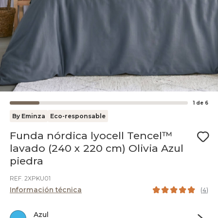
1
de
6
By Eminza
Eco-responsable
Funda nórdica lyocell Tencel™
lavado (240 x 220 cm) Olivia Azul
piedra
REF. 2XPKU01
Información técnica
(
4
)
Azul