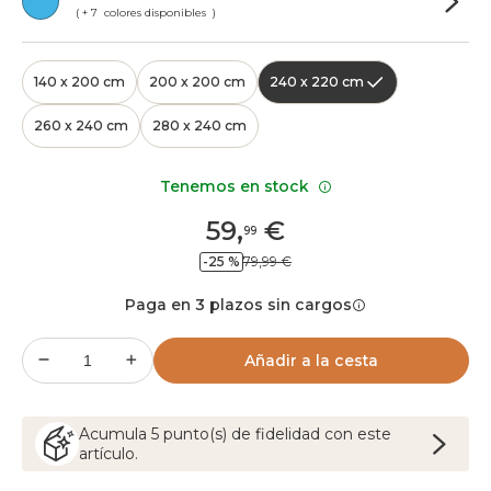
( + 7 colores disponibles )
140 x 200 cm
200 x 200 cm
240 x 220 cm
260 x 240 cm
280 x 240 cm
Tenemos en stock
59
,
€
99
-25 %
79,99 €
Paga en 3 plazos sin cargos
Añadir a la cesta
Acumula
5
punto(s) de fidelidad con este
artículo.