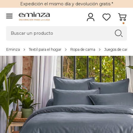
Expedición
el mismo día y
devolución gratis
*
DECORACIÓN PARA LA CASA
Eminza
Textil para el hogar
Ropa de cama
Juegos de cama