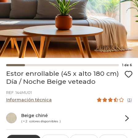
1
de
6
Estor enrollable (45 x alto 180 cm)
Día / Noche Beige veteado
REF. 144MU01
Información técnica
(
3
)
Beige chiné
( + 2 colores disponibles )