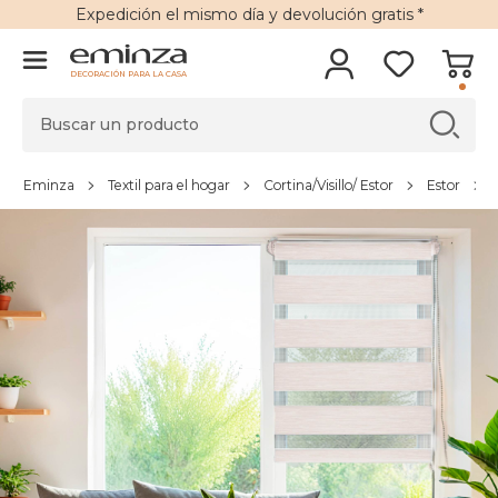
Expedición
el mismo día y
devolución gratis
*
DECORACIÓN PARA LA CASA
Eminza
Textil para el hogar
Cortina/Visillo/ Estor
Estor