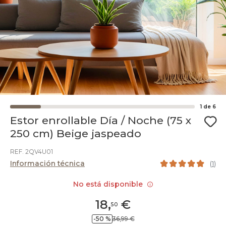
1
de
6
Estor enrollable Día / Noche (75 x
250 cm) Beige jaspeado
REF. 2QV4U01
Información técnica
(
1
)
No está disponible
18
,
€
50
-50 %
36,99 €