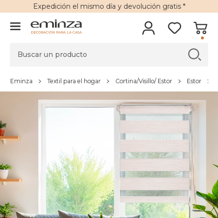
Expedición
el mismo día y
devolución gratis
*
DECORACIÓN PARA LA CASA
Eminza
Textil para el hogar
Cortina/Visillo/ Estor
Estor