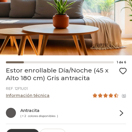
1
de
6
Estor enrollable Día/Noche (45 x
Alto 180 cm) Gris antracita
REF. 12F1U01
Información técnica
(
6
)
Antracita
( + 2 colores disponibles )