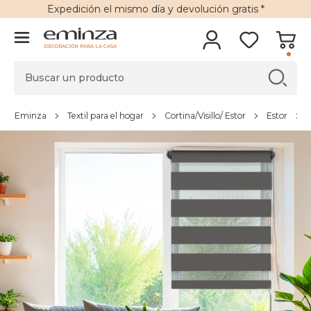
Expedición
el mismo día y
devolución gratis
*
DECORACIÓN PARA LA CASA
Eminza
Textil para el hogar
Cortina/Visillo/ Estor
Estor