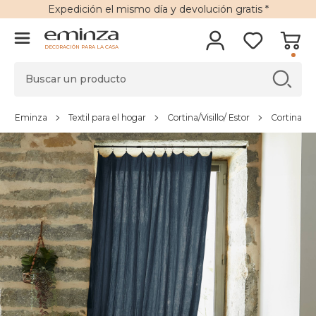
Expedición
el mismo día y
devolución gratis
*
DECORACIÓN PARA LA CASA
Eminza
Textil para el hogar
Cortina/Visillo/ Estor
Cortina