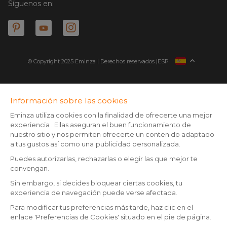
Síguenos en:
© Copyright 2025 Eminza | Derechos reservados |
ESP
FRANCIA
ITALIA
ALEMANIA
* Tienes 30 días (a patir de la recepción o recogida de tu
paquete) para devolver los productos y ser reembolsado.
PAÍSES BAJOS
Excepto los paquetes voluminosos
SUIZA
** Todos los pedidos realizados antes de las 14:00 h son enviados
DANMARK
el mismo día