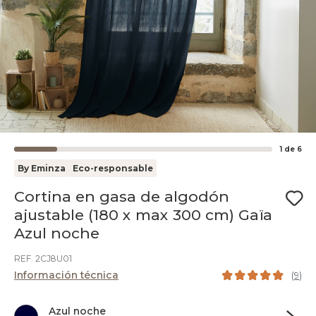
1
de
6
By Eminza
Eco-responsable
Cortina en gasa de algodón
ajustable (180 x max 300 cm) Gaïa
Azul noche
REF. 2CJ8U01
Información técnica
(
9
)
Azul noche