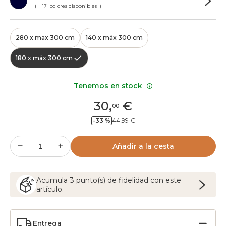
( + 17 colores disponibles )
280 x max 300 cm
140 x máx 300 cm
180 x máx 300 cm
Tenemos en stock
30
,
€
00
-33 %
44,99 €
Añadir a la cesta
Acumula
3
punto(s) de fidelidad con este
artículo.
Entrega