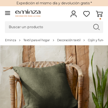
Expedición
el mismo día y
devolución gratis
*
DECORACIÓN PARA LA CASA
Eminza
Textil para el hogar
Decoración textil
Cojín y funda