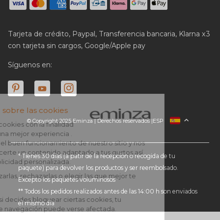
Tarjeta de crédito, Paypal, Transferencia bancaria, Klarna x3
con tarjeta sin cargos, Google/Apple pay
Síguenos en:
© Copyright 2025 Eminza | Derechos reservados |
ESP
FRANCIA
ITALIA
ALEMANIA
* Tienes 30 días (a patir de la recepción o recogida de tu
paquete) para devolver los productos y ser reembolsado.
PAÍSES BAJOS
Excepto los paquetes voluminosos
SUIZA
** Todos los pedidos realizados antes de las 14:00 h son enviados
DANMARK
el mismo día