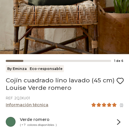
1
de
6
By Eminza
Eco-responsable
Cojín cuadrado lino lavado (45 cm)
Louise Verde romero
REF. 2QJXU01
Información técnica
(
1
)
Verde romero
( + 7 colores disponibles )