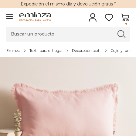
Expedición
el mismo día y
devolución gratis
*
DECORACIÓN PARA LA CASA
Eminza
Textil para el hogar
Decoración textil
Cojín y funda