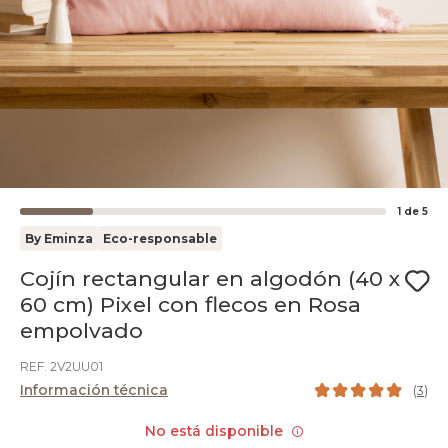
1
de
5
By Eminza
Eco-responsable
Cojín rectangular en algodón (40 x
60 cm) Pixel con flecos en Rosa
empolvado
REF. 2V2UU01
Información técnica
(
3
)
No está disponible