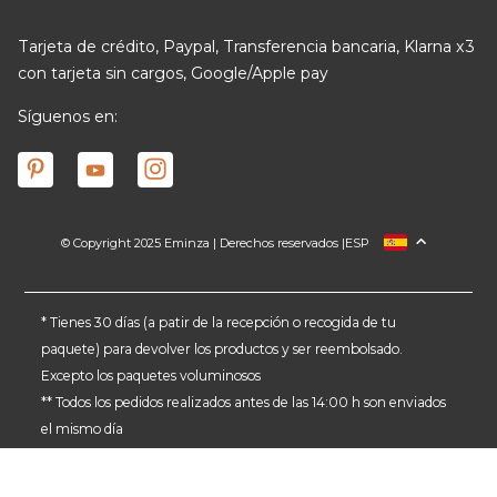
Tarjeta de crédito, Paypal, Transferencia bancaria, Klarna x3
con tarjeta sin cargos, Google/Apple pay
Síguenos en:
© Copyright 2025 Eminza | Derechos reservados |
ESP
FRANCIA
ITALIA
ALEMANIA
* Tienes 30 días (a patir de la recepción o recogida de tu
paquete) para devolver los productos y ser reembolsado.
PAÍSES BAJOS
Excepto los paquetes voluminosos
SUIZA
** Todos los pedidos realizados antes de las 14:00 h son enviados
DANMARK
el mismo día