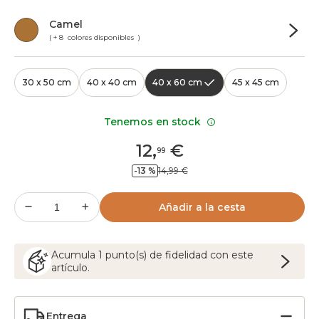
Camel
( + 8 colores disponibles )
30 x 50 cm
40 x 40 cm
40 x 60 cm
45 x 45 cm
Tenemos en stock
12
,
€
99
-13 %
14,99 €
Añadir a la cesta
Acumula
1
punto(s) de fidelidad con este
artículo.
Entrega