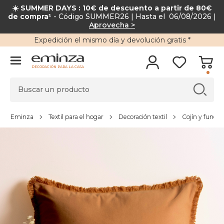
☀️ SUMMER DAYS : 10€ de descuento a partir de 80€
de compra¹
- Código SUMMER26 | Hasta el 06/08/2026 |
Aprovecha >
Expedición
el mismo día y
devolución gratis
*
DECORACIÓN PARA LA CASA
Eminza
Textil para el hogar
Decoración textil
Cojín y funda