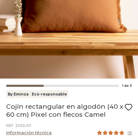
1
de
3
By Eminza
Eco-responsable
Cojín rectangular en algodón (40 x
60 cm) Pixel con flecos Camel
REF. 2V32U01
Información técnica
(
5
)