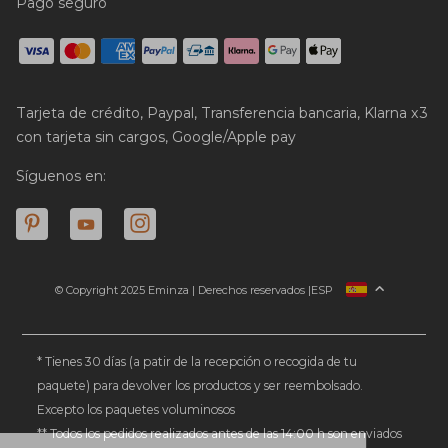
Pago seguro
Tarjeta de crédito, Paypal, Transferencia bancaria, Klarna x3
con tarjeta sin cargos, Google/Apple pay
Síguenos en:
© Copyright 2025 Eminza | Derechos reservados |
ESP
FRANCIA
ITALIA
ALEMANIA
* Tienes 30 días (a patir de la recepción o recogida de tu
paquete) para devolver los productos y ser reembolsado.
PAÍSES BAJOS
Excepto los paquetes voluminosos
SUIZA
** Todos los pedidos realizados antes de las 14:00 h son enviados
DANMARK