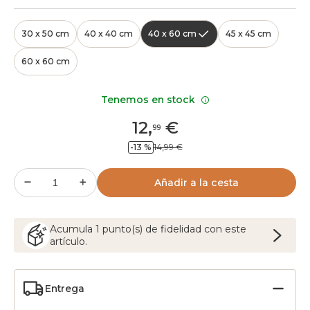
30 x 50 cm
40 x 40 cm
40 x 60 cm
45 x 45 cm
60 x 60 cm
Tenemos en stock
12
,
€
99
-13 %
14,99 €
Añadir a la cesta
Acumula
1
punto(s) de fidelidad con este
artículo.
Entrega