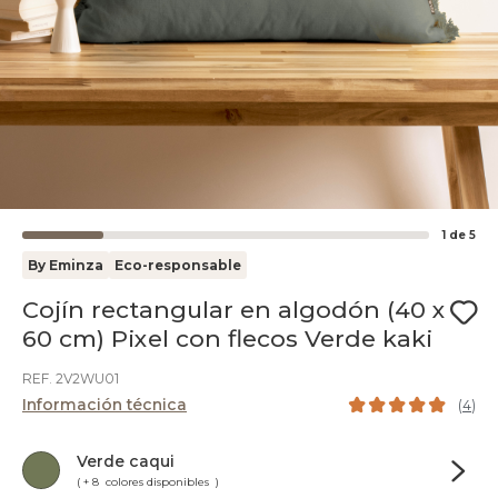
1
de
5
By Eminza
Eco-responsable
Cojín rectangular en algodón (40 x
60 cm) Pixel con flecos Verde kaki
REF. 2V2WU01
Información técnica
(
4
)
Verde caqui
( + 8 colores disponibles )