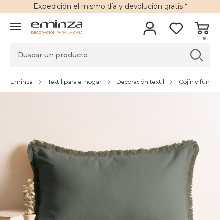
Expedición
el mismo día y
devolución gratis
*
DECORACIÓN PARA LA CASA
Eminza
Textil para el hogar
Decoración textil
Cojín y funda