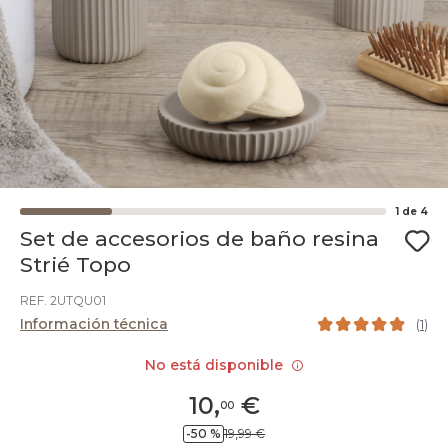
1
de
4
Set de accesorios de baño resina
Strié Topo
REF. 2UTQU01
Información técnica
(
1
)
No está disponible
10
,
€
00
-50 %
19,99 €