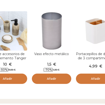
e accesorios de
Vaso efecto metálico
Portacepillos de 
cemento Tanger
de 3 compartim
Natural
bambú Naturo B
10
€
1,5
€
4,99
€
-
50
%
-
70
%
19,99
€
4,99
€
Añadir
Añadir
Añadir