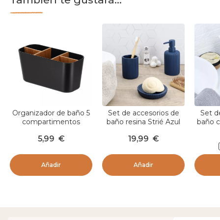
Organizador de baño 5
Set de accesorios de
Set d
compartimentos
baño resina Strié Azul
baño 
bambú Naturo Negro
marino
5,99
€
19,99
€
Añadir
Añadir