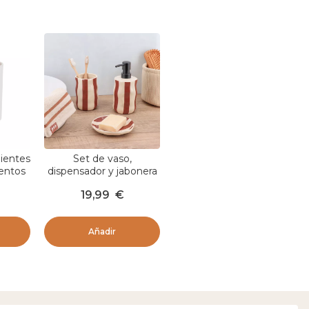
dientes
Set de vaso,
entos
dispensador y jabonera
lanco
de gres a rayas Jeanne
19,99
€
Taupe
Añadir