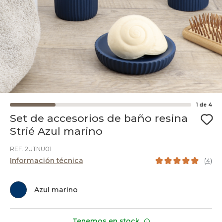
1
de
4
Set de accesorios de baño resina
Strié Azul marino
REF. 2UTNU01
Información técnica
(
4
)
Azul marino
Tenemos en stock