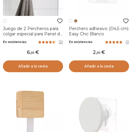
Juego de 2 Percheros para
Perchero adhesivo (D4,5 cm)
colgar especial para Panel de
Easy Chic Blanco
ducha (H18cm) Blanco
(
3
)
(
1
)
En existencias
En existencias
6
,
2
,
99
99
Añadir a la cesta
Añadir a la cesta