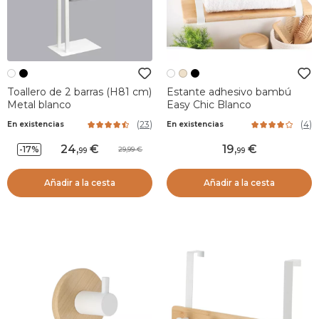
Toallero de 2 barras (H81 cm)
Estante adhesivo bambú
Metal blanco
Easy Chic Blanco
(
23
)
(
4
)
En existencias
En existencias
24
,
19
,
-17%
29,99
99
99
Añadir a la cesta
Añadir a la cesta