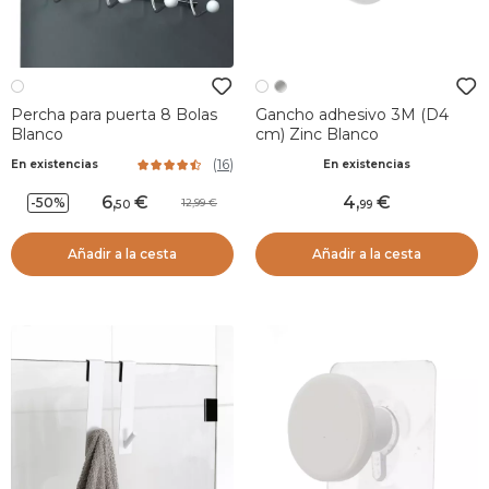
Percha para puerta 8 Bolas
Gancho adhesivo 3M (D4
Blanco
cm) Zinc Blanco
(
16
)
En existencias
En existencias
6
,
4
,
-50%
12,99
50
99
Añadir a la cesta
Añadir a la cesta