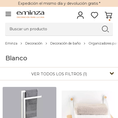
Expedición
el mismo día y
devolución gratis
*
DECORACIÓN PARA LA CASA
Eminza
Decoración
Decoración de baño
Organizadores par
Blanco
VER TODOS LOS FILTROS (1)