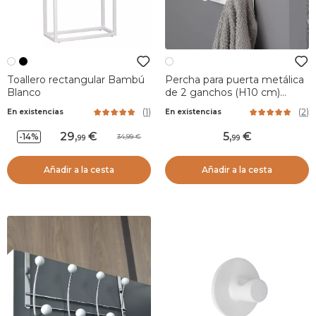
Toallero rectangular Bambú
Percha para puerta metálica
Blanco
de 2 ganchos (H10 cm)
Blanco
(
1
)
(
2
)
En existencias
En existencias
29
,
5
,
-14%
34,99
99
99
Añadir a la cesta
Añadir a la cesta