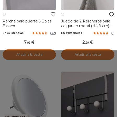
Percha para puerta 6 Bolas
Juego de 2 Percheros para
Blanco
colgar en metal (H4,8 cm)
Bonhommes Blanco
(
32
)
(
1
)
En existencias
En existencias
7
,
2
,
99
99
Añadir a la cesta
Añadir a la cesta
Se vende por3