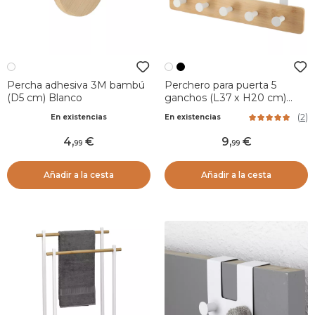
Percha adhesiva 3M bambú
Perchero para puerta 5
(D5 cm) Blanco
ganchos (L37 x H20 cm)
Bambú Blanco
(
2
)
En existencias
En existencias
4
,
9
,
99
99
Añadir a la cesta
Añadir a la cesta