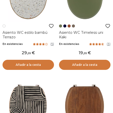
Asiento WC estilo bambú
Asiento WC Timeless uni
Terrazo
Kaki
(
5
)
(
3
)
En existencias
En existencias
29
,
19
,
99
99
Añadir a la cesta
Añadir a la cesta