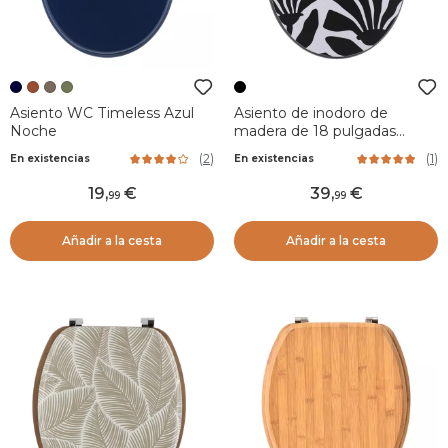
Asiento WC Timeless Azul
Asiento de inodoro de
Noche
madera de 18 pulgadas
Betty Negro
(
2
)
(
1
)
En existencias
En existencias
19
,
39
,
99
99
Añadir a la cesta
Añadir a la cesta