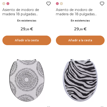
Asiento de inodoro de
Asiento de inodoro de
madera 18 pulgadas
madera de 18 pulgadas
Minimalista Beige grisáceo
Minimalist Rosa rubor
En existencias
En existencias
29
,
29
,
99
99
Añadir a la cesta
Añadir a la cesta