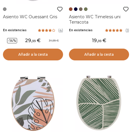
Asiento WC Ouessant Gris
Asiento WC Timeless uni
Terracota
(
4
)
(
1
)
En existencias
En existencias
29
,
19
,
-14%
34,99
99
99
Añadir a la cesta
Añadir a la cesta