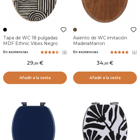
Tapa de WC 18 pulgadas
Asiento de WC imitación
MDF Ethnic Vibes Negro
MaderaMarron
(
6
)
(
4
)
En existencias
En existencias
29
,
34
,
99
99
Añadir a la cesta
Añadir a la cesta