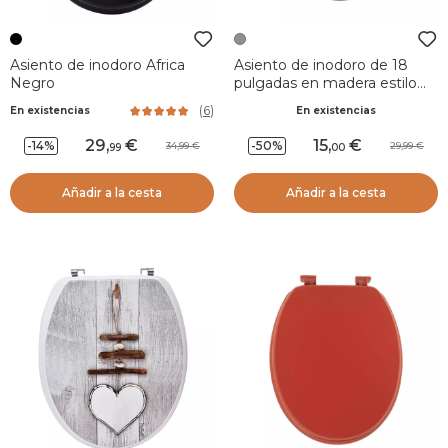
Asiento de inodoro Africa
Asiento de inodoro de 18
Negro
pulgadas en madera estilo
concreto Gris
(
6
)
En existencias
En existencias
29
,
15
,
-14%
-50%
34,99
29,99
99
00
Añadir a la cesta
Añadir a la cesta