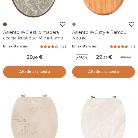
Asiento WC estilo madera
Asiento WC style Bambú
acacia Rustique Mimetismo
Natural
(
3
)
(
1
)
En existencias
En existencias
29
,
29
,
-40%
49,99
99
99
Añadir a la cesta
Añadir a la cesta