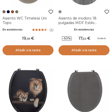
Asiento WC Timeless Uni
Asiento de inodoro 18
Topo
pulgadas MDF Estilo
Tablones Gris
(
4
)
En existencias
En existencias
19
,
17
,
-50%
34,99
99
50
Añadir a la cesta
Añadir a la cesta