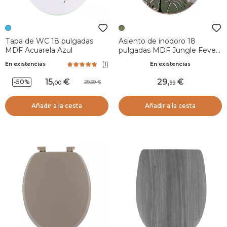
Tapa de WC 18 pulgadas
Asiento de inodoro 18
MDF Acuarela Azul
pulgadas MDF Jungle Fever
Verde kaki
(
1
)
En existencias
En existencias
15
,
29
,
-50%
29,99
00
99
Añadir a la cesta
Añadir a la cesta