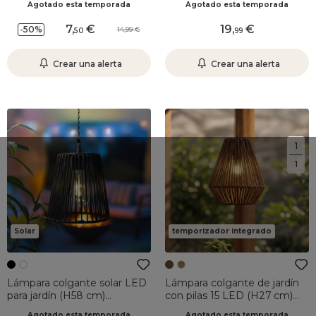
Agotado esta temporada
Agotado esta temporada
cálido
7
,
19
,
-50%
14,99
50
99
Crear una alerta
Crear una alerta
1
1
Solar
temporizador integrado
Lámpara colgante solar LED
Lámpara colgante de jardín
para jardín (H58 cm)
con pilas 15 LED (H27 cm)
Midtown Negro
Messya Marrón
Agotado esta temporada
Agotado esta temporada