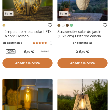
Solar
Solar
Lámpara de mesa solar LED
Suspensión solar de jardín
Calabre Dorado
(H38 cm) Linterna calada
Marrón claro
(
1
)
En existencias
En existencias
19
,
29
,
-20%
24,99
99
99
Añadir a la cesta
Añadir a la cesta