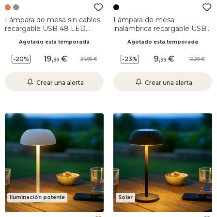
Lámpara de mesa sin cables
Lámpara de mesa
recargable USB 48 LED
inalámbrica recargable USB
(H37 cm) Brooklyn Terracota
LED (H23 cm) Soho Negro
Agotado esta temporada
Agotado esta temporada
19
,
9
,
-20%
-23%
24,99
12,99
99
99
Crear una alerta
Crear una alerta
Iluminación potente
Solar