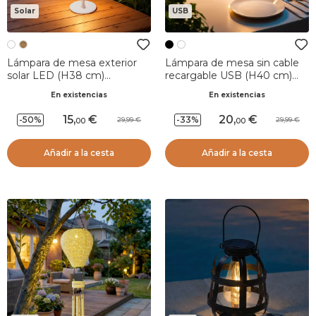
Solar
USB
Lámpara de mesa exterior
Lámpara de mesa sin cable
solar LED (H38 cm)
recargable USB (H40 cm)
Marylebone Blanco
Manhattan - Negro
En existencias
En existencias
15
,
20
,
-50%
-33%
29,99
29,99
00
00
Añadir a la cesta
Añadir a la cesta