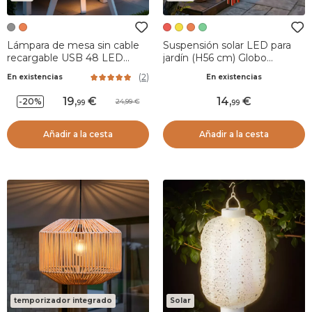
Lámpara de mesa sin cable
Suspensión solar LED para
recargable USB 48 LED
jardín (H56 cm) Globo
(H37 cm) Broklyn - Gris
aerostático Rojo
(
2
)
En existencias
En existencias
19
,
14
,
-20%
24,99
99
99
Añadir a la cesta
Añadir a la cesta
temporizador integrado
Solar