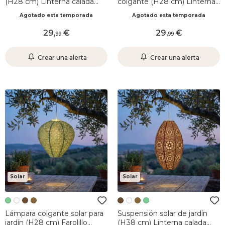
(H28 cm) Linterna calada
colgante (H28 cm) Linterna
Marrón
calada Marrón claro
Agotado esta temporada
Agotado esta temporada
29
,
29
,
99
99
Crear una alerta
Crear una alerta
Solar
Solar
Lámpara colgante solar para
Suspensión solar de jardín
jardín (H28 cm) Farolillo
(H38 cm) Linterna calada