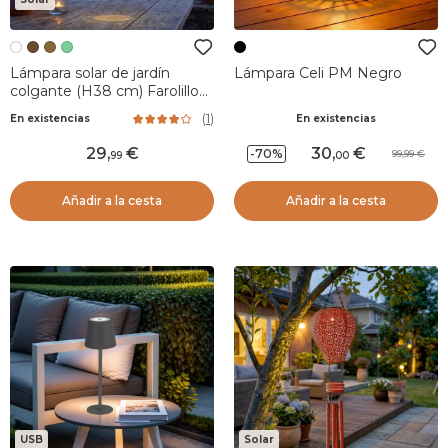
Lámpara solar de jardín
Lámpara Celi PM Negro
colgante (H38 cm) Farolillo
calado Blanco
(
1
)
En existencias
En existencias
29
,
30
,
-70%
99,99
99
00
Añadir a la cesta
Añadir a la cesta
USB
Solar