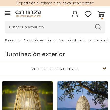
Expedición
el mismo día y
devolución gratis
*
DECORACIÓN PARA LA CASA
Eminza
Decoración exterior
Accesorios de jardín
Iluminación
Iluminación exterior
VER TODOS LOS FILTROS