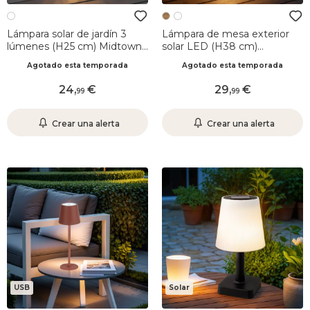
Lámpara solar de jardín 3
Lámpara de mesa exterior
lúmenes (H25 cm) Midtown
solar LED (H38 cm)
Blanco
Marylebone Natural
Agotado esta temporada
Agotado esta temporada
24
,
29
,
99
99
Crear una alerta
Crear una alerta
USB
Solar