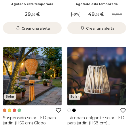
Verde Pino
cálido
Agotado esta temporada
Agotado esta temporada
29
,
49
,
-9%
54,99
99
99
Crear una alerta
Crear una alerta
Solar
Solar
Suspensión solar LED para
Lámpara colgante solar LED
jardín (H56 cm) Globo
para jardín (H58 cm)
aerostático Albaricoque
Midtown Blanco y blanco