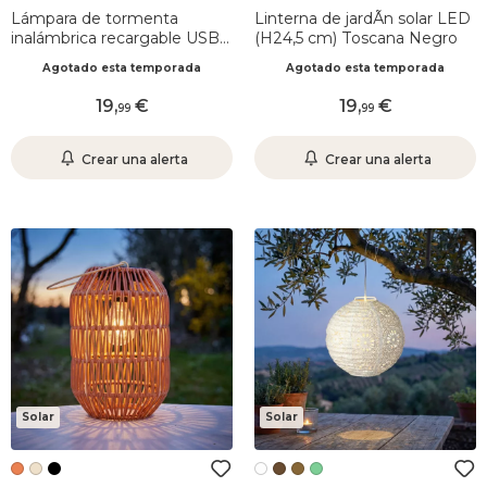
Lámpara de tormenta
Linterna de jardÃ­n solar LED
inalámbrica recargable USB
(H24,5 cm) Toscana Negro
(H20 cm) Terracota
Agotado esta temporada
Agotado esta temporada
19
,
19
,
99
99
Crear una alerta
Crear una alerta
Solar
Solar