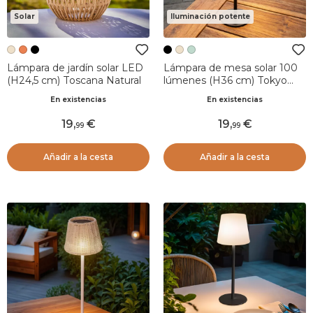
Solar
Iluminación potente
Lámpara de jardín solar LED
Lámpara de mesa solar 100
(H24,5 cm) Toscana Natural
lúmenes (H36 cm) Tokyo
Negro
En existencias
En existencias
19
,
19
,
99
99
Añadir a la cesta
Añadir a la cesta