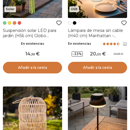
Solar
USB
Suspensión solar LED para
Lámpara de mesa sin cable
jardín (H56 cm) Globo
(H40 cm) Manhattan -
aerostático Amarillo
Blanco
(
2
)
En existencias
En existencias
14
,
20
,
-33%
29,99
99
00
Añadir a la cesta
Añadir a la cesta