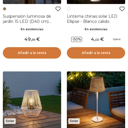
Suspensión luminosa de
Linterna chinas solar LED
jardín 15 LED (D40 cm)
Ellipse - Blanco calido
Naxos Natural
En existencias
En existencias
49
,
4
,
-50%
7,99
99
00
Añadir a la cesta
Añadir a la cesta
Solar
Solar