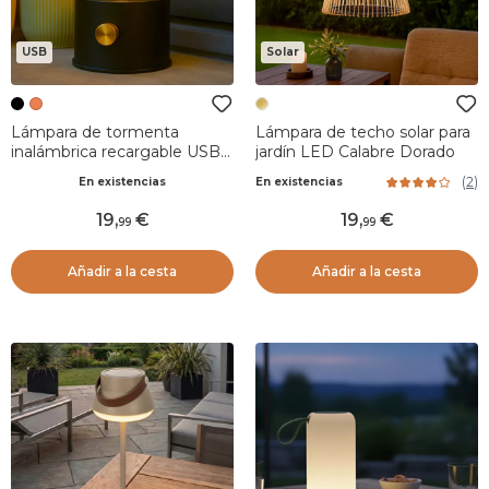
USB
Solar
Lámpara de tormenta
Lámpara de techo solar para
inalámbrica recargable USB
jardín LED Calabre Dorado
(H20 cm) Negro
(
2
)
En existencias
En existencias
19
,
19
,
99
99
Añadir a la cesta
Añadir a la cesta