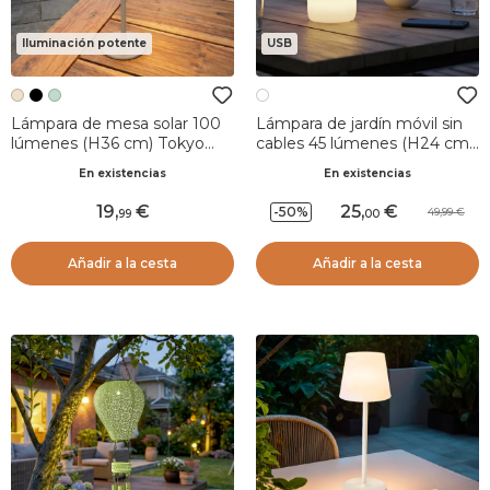
Iluminación potente
USB
Lámpara de mesa solar 100
Lámpara de jardín móvil sin
lúmenes (H36 cm) Tokyo
cables 45 lúmenes (H24 cm)
Beige
Starlight Blanco cálido
En existencias
En existencias
19
,
25
,
-50%
49,99
99
00
Añadir a la cesta
Añadir a la cesta