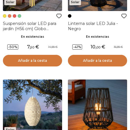
Solar
Solar
Suspensión solar LED para
Linterna solar LED Julia -
jardín (H56 cm) Globo
Negro
aerostático Verde Pino
En existencias
En existencias
7
,
10
,
-50%
-41%
14,99
16,99
50
00
Añadir a la cesta
Añadir a la cesta
Solar