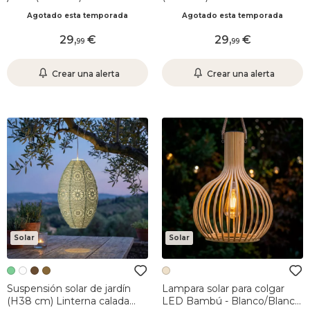
calado Verde Pino
Marrón
Agotado esta temporada
Agotado esta temporada
29
,
29
,
99
99
Crear una alerta
Crear una alerta
Solar
Solar
Suspensión solar de jardín
Lampara solar para colgar
(H38 cm) Linterna calada
LED Bambú - Blanco/Blanco