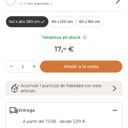
( + 1 color disponible )
140 x alto 280 cm
60 x 120 cm
60 x 160 cm
Tenemos en stock
17
,
€
99
Añadir a la cesta
Acumula
1
punto(s) de fidelidad con este
artículo.
Entrega
A partir del 11/08 - desde 5,99 €