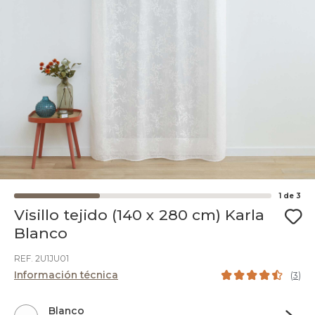
1
de
3
Visillo tejido (140 x 280 cm) Karla
Blanco
REF. 2U1JU01
Información técnica
(
3
)
Blanco