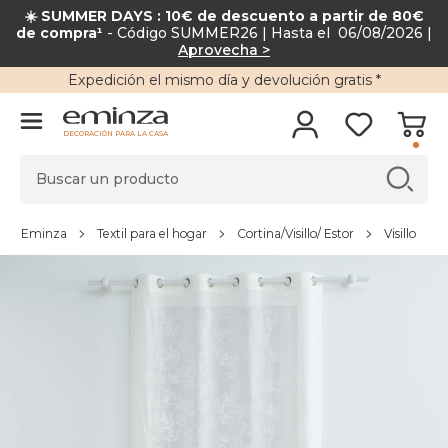
☀️ SUMMER DAYS : 10€ de descuento a partir de 80€
de compra¹
- Código SUMMER26 | Hasta el 06/08/2026 |
Aprovecha >
Expedición
el mismo día y
devolución gratis
*
DECORACIÓN PARA LA CASA
Eminza
Textil para el hogar
Cortina/Visillo/ Estor
Visillo