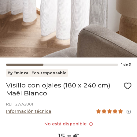
1
de
3
By Eminza
Eco-responsable
Visillo con ojales (180 x 240 cm)
Maël Blanco
REF. 2WA2U01
Información técnica
(
9
)
No está disponible
15
,
€
00