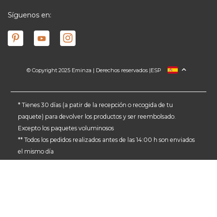
Síguenos en:
© Copyright 2025 Eminza | Derechos reservados |
ESP
FRANCIA
ITALIA
ALEMANIA
* Tienes 30 días (a patir de la recepción o recogida de tu
paquete) para devolver los productos y ser reembolsado.
PAÍSES BAJOS
Excepto los paquetes voluminosos
SUIZA
** Todos los pedidos realizados antes de las 14:00 h son enviados
DANMARK
el mismo día