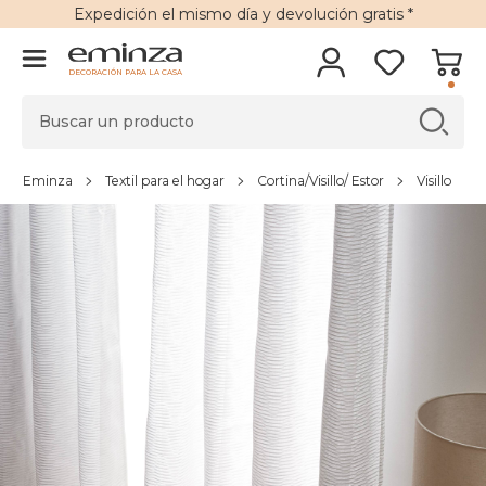
Expedición
el mismo día y
devolución gratis
*
DECORACIÓN PARA LA CASA
Eminza
Textil para el hogar
Cortina/Visillo/ Estor
Visillo