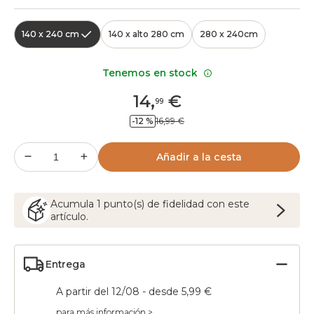
140 x 240 cm
140 x alto 280 cm
280 x 240cm
Tenemos en stock
14
,
€
99
-12 %
16,99 €
Añadir a la cesta
Acumula
1
punto(s) de fidelidad con este
artículo.
Entrega
A partir del 12/08 - desde 5,99 €
para más información >