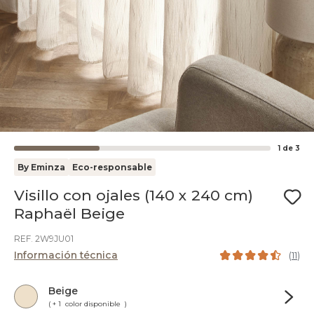
1
de
3
By Eminza
Eco-responsable
Visillo con ojales (140 x 240 cm)
Raphaël Beige
REF. 2W9JU01
Información técnica
(
11
)
Beige
( + 1 color disponible )