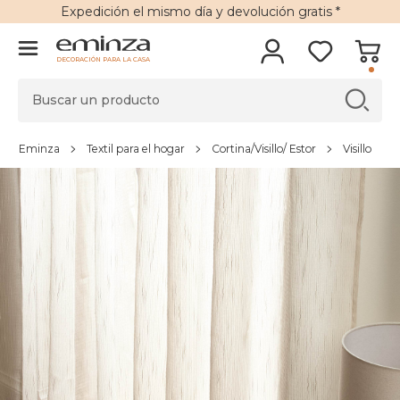
Expedición
el mismo día y
devolución gratis
*
DECORACIÓN PARA LA CASA
Eminza
Textil para el hogar
Cortina/Visillo/ Estor
Visillo