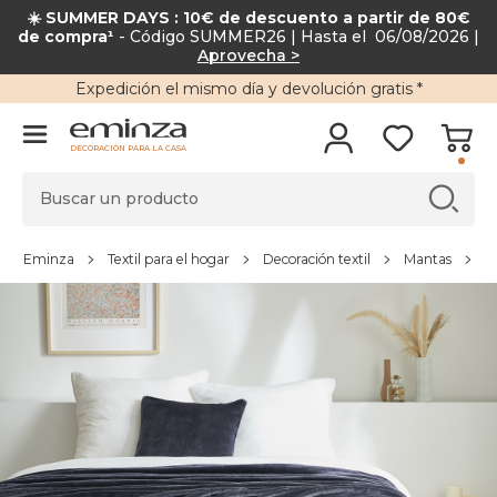
☀️ SUMMER DAYS : 10€ de descuento a partir de 80€
de compra¹
- Código SUMMER26 | Hasta el 06/08/2026 |
Aprovecha >
Expedición
el mismo día y
devolución gratis
*
DECORACIÓN PARA LA CASA
Eminza
Textil para el hogar
Decoración textil
Mantas
M