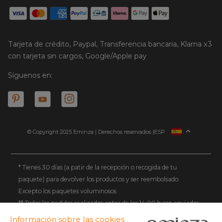
Tarjeta de crédito, Paypal, Transferencia bancaria, Klarna x3
con tarjeta sin cargos, Google/Apple pay
Síguenos en:
© Copyright 2025 Eminza | Derechos reservados |
ESP
FRANCIA
ITALIA
ALEMANIA
* Tienes 30 días (a patir de la recepción o recogida de tu
paquete) para devolver los productos y ser reembolsado.
PAÍSES BAJOS
Excepto los paquetes voluminosos
SUIZA
** Todos los pedidos realizados antes de las 14:00 h son enviados
DANMARK
el mismo día