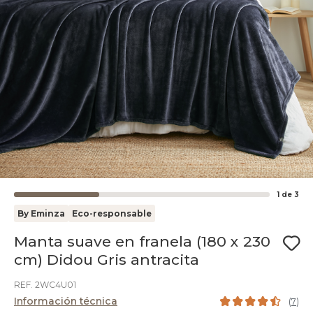
1
de
3
By Eminza
Eco-responsable
Manta suave en franela (180 x 230
cm) Didou Gris antracita
REF. 2WC4U01
Información técnica
(
7
)