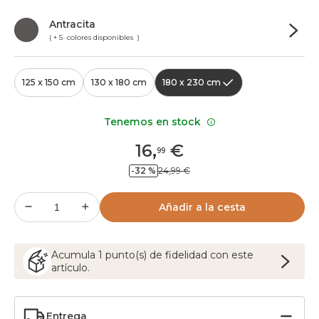
Antracita
( + 5 colores disponibles )
125 x 150 cm
130 x 180 cm
180 x 230 cm
Tenemos en stock
16
,
€
99
-32 %
24,99 €
Añadir a la cesta
Acumula
1
punto(s) de fidelidad con este
artículo.
Entrega