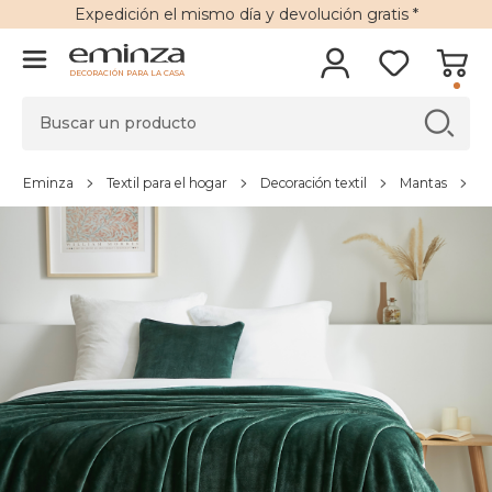
Expedición
el mismo día y
devolución gratis
*
DECORACIÓN PARA LA CASA
Eminza
Textil para el hogar
Decoración textil
Mantas
M