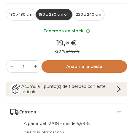
130 x 180 cm
180 x 230 cm
220 x 240 cm
Tenemos en stock
19
,
€
99
-20 %
24,99 €
Añadir a la cesta
Acumula
1
punto(s) de fidelidad con este
artículo.
Entrega
A partir del 13/08 - desde 5,99 €
para más información >