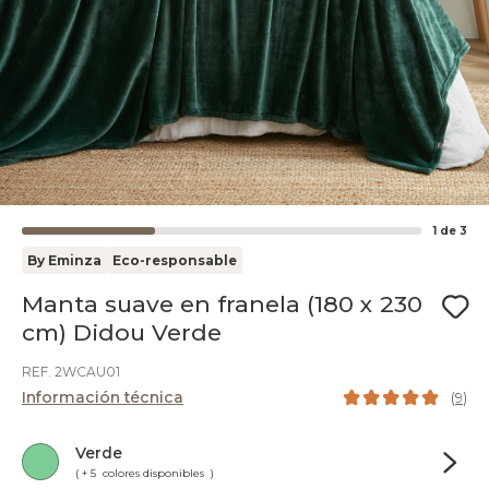
1
de
3
By Eminza
Eco-responsable
Manta suave en franela (180 x 230
cm) Didou Verde
REF. 2WCAU01
Información técnica
(
9
)
Verde
( + 5 colores disponibles )