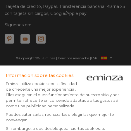
Tarjeta de crédito, Paypal, Transferencia bancaria, Klarna x3
con tarjeta sin cargos, Google/Apple pay
Síguenos en:
© Copyright 2025 Eminza | Derechos reservados |
ESP
FRANCIA
ITALIA
ALEMANIA
* Tienes 30 días (a patir de la recepción o recogida de tu
paquete) para devolver los productos y ser reembolsado.
PAÍSES BAJOS
Excepto los paquetes voluminosos
SUIZA
** Todos los pedidos realizados antes de las 14:00 h son enviados
DANMARK
el mismo día