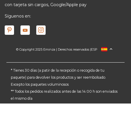
con tarjeta sin cargos, Google/Apple pay
Síguenos en:
© Copyright 2025 Eminza | Derechos reservados |
ESP
FRANCIA
ITALIA
ALEMANIA
* Tienes 30 días (a patir de la recepción o recogida de tu
paquete) para devolver los productos y ser reembolsado.
PAÍSES BAJOS
Excepto los paquetes voluminosos
SUIZA
** Todos los pedidos realizados antes de las 14:00 h son enviados
DANMARK
el mismo día