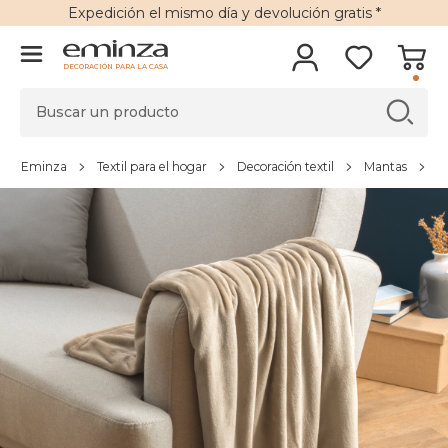
Expedición
el mismo día y
devolución gratis
*
DECORACIÓN PARA LA CASA
Eminza
Textil para el hogar
Decoración textil
Mantas
M