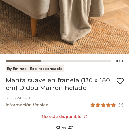
1
de
3
By Eminza
Eco-responsable
Manta suave en franela (130 x 180
cm) Didou Marrón helado
REF. 2WBYU01
Información técnica
(
3
)
No está disponible
9
,
€
99