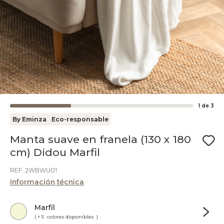
1
de
3
By Eminza
Eco-responsable
Manta suave en franela (130 x 180
cm) Didou Marfil
REF. 2WBWU01
Información técnica
Marfíl
( + 5 colores disponibles )