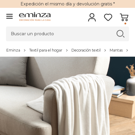
Expedición
el mismo día y
devolución gratis
*
DECORACIÓN PARA LA CASA
Eminza
Textil para el hogar
Decoración textil
Mantas
M