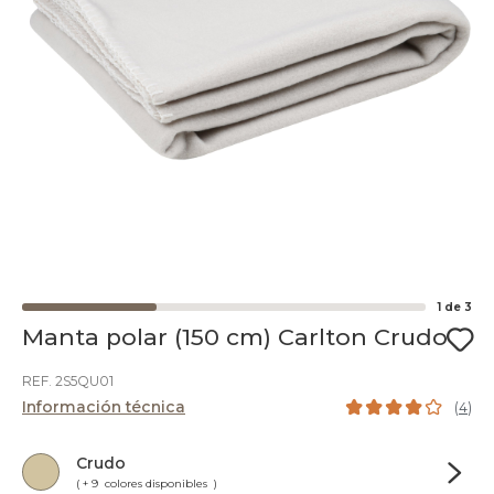
1
de
3
Manta polar (150 cm) Carlton Crudo
REF. 2S5QU01
Información técnica
(
4
)
Crudo
( + 9 colores disponibles )