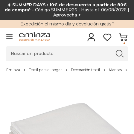
☀️ SUMMER DAYS : 10€ de descuento a partir de 80€
de compra¹
- Código SUMMER26 | Hasta el 06/08/2026 |
Aprovecha >
Expedición
el mismo día y
devolución gratis
*
DECORACIÓN PARA LA CASA
Eminza
Textil para el hogar
Decoración textil
Mantas
M