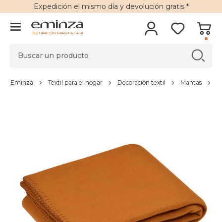
Expedición
el mismo día y
devolución gratis
*
DECORACIÓN PARA LA CASA
Eminza
Textil para el hogar
Decoración textil
Mantas
M