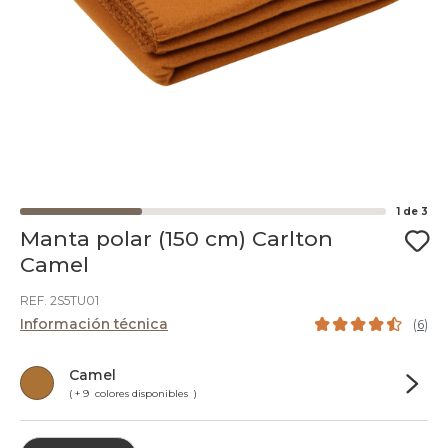
1
de
3
Manta polar (150 cm) Carlton
Camel
REF. 2S5TU01
Información técnica
(
6
)
Camel
( + 9 colores disponibles )