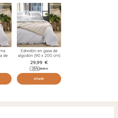
ama
Edredón en gasa de
a de
algodón (90 x 200 cm)
50 cm)
Gaïa Beige pampa
29,99
€
be
-
25
%
39,99
€
Añadir