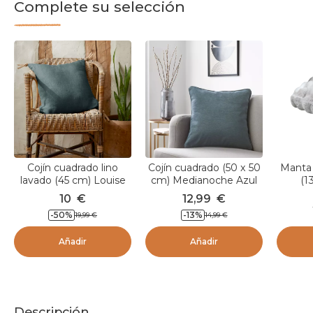
Complete su selección
Cojín cuadrado lino
Cojín cuadrado (50 x 50
Manta 
lavado (45 cm) Louise
cm) Medianoche Azul
(1
Gris pizarra
grisáceo
Nebr
10
€
12,99
€
-
50
%
-
13
%
19,99
€
14,99
€
Añadir
Añadir
Descripción