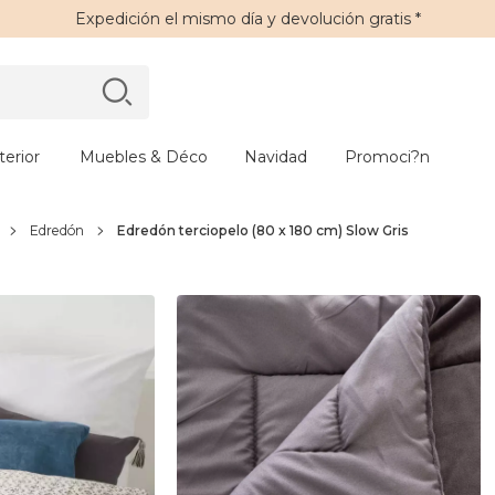
Expedición
el mismo día y
devolución gratis
*
erior
Muebles & Déco
Navidad
Promoci?n
Edredón
Edredón terciopelo (80 x 180 cm) Slow Gris