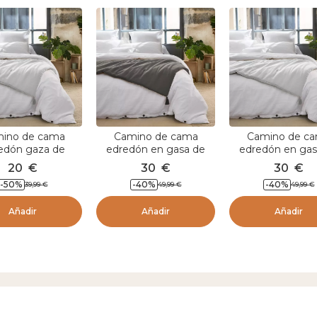
ino de cama
Camino de cama
Camino de c
edón gaza de
edredón en gasa de
edredón en gas
n (90 x 200 cm)
algodón (150 x 150 cm)
algodón (150 x 1
20
€
30
€
30
€
ïa Gris nube
Gaïa Gris granito
Gaïa Gris nu
-
50
%
-
40
%
-
40
%
39,99
€
49,99
€
49,99
€
Añadir
Añadir
Añadir