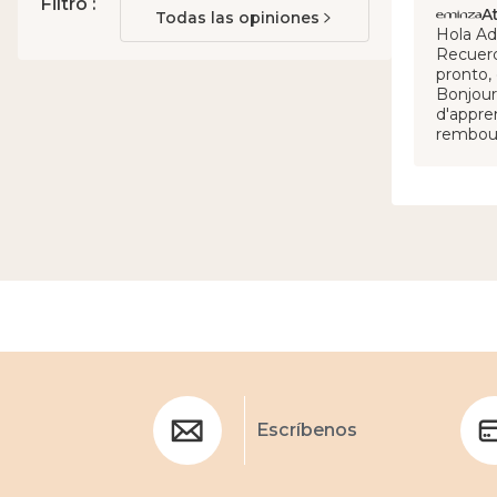
Filtro :
A
Todas las opiniones
Hola Ad
Recuerd
pronto,
Bonjour
d'appre
rembour
Escríbenos