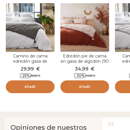
Camino de cama
Edredón pie de cama
Cam
edredón gasa de
en gasa de algodón (90
edr
algodón (90 x 200 cm)
x 200 cm) Constance
algodó
29,99
€
34,99
€
Gaïa Gris granito
Beige pampa
Ga
-
25
%
-
30
%
39,99
€
49,99
€
Añadir
Añadir
Opiniones de nuestros