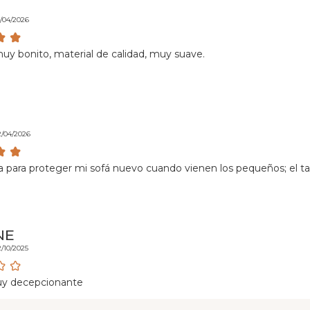
4/04/2026
y bonito, material de calidad, muy suave.
2/04/2026
a para proteger mi sofá nuevo cuando vienen los pequeños; el ta
NE
2/10/2025
uy decepcionante