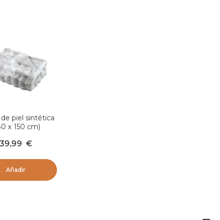
de piel sintética
30 x 150 cm)
aska Gris perla
39,99
€
Añadir