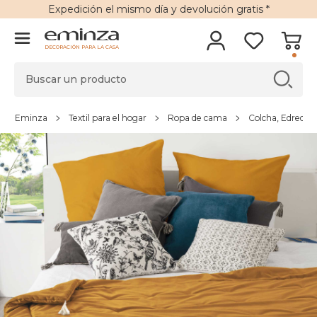
Expedición
el mismo día y
devolución gratis
*
DECORACIÓN PARA LA CASA
Eminza
Textil para el hogar
Ropa de cama
Colcha, Edredón