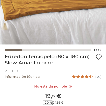
1
de
5
Edredón terciopelo (80 x 180 cm)
Slow Amarillo ocre
REF. 1LT5U01
Información técnica
(
40
)
No está disponible
19
,
€
99
-20 %
24,99 €