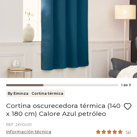
1
de
3
By Eminza
Cortina térmica
Cortina oscurecedora térmica (140
x 180 cm) Calore Azul petróleo
REF. 2XY0U01
Información técnica
(
4
)