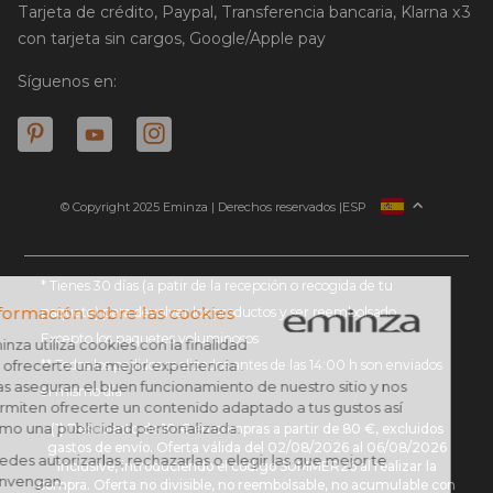
Tarjeta de crédito, Paypal, Transferencia bancaria, Klarna x3
con tarjeta sin cargos, Google/Apple pay
Síguenos en:
© Copyright 2025 Eminza | Derechos reservados |
ESP
FRANCIA
ITALIA
ALEMANIA
* Tienes 30 días (a patir de la recepción o recogida de tu
paquete) para devolver los productos y ser reembolsado.
PAÍSES BAJOS
Excepto los paquetes voluminosos
SUIZA
** Todos los pedidos realizados antes de las 14:00 h son enviados
DANMARK
el mismo día
(1) Descuento de 10 € en compras a partir de 80 €, excluidos
gastos de envío. Oferta válida del 02/08/2026 al 06/08/2026
inclusive, introduciendo el código SUMMER26 al realizar la
compra. Oferta no divisible, no reembolsable, no acumulable con