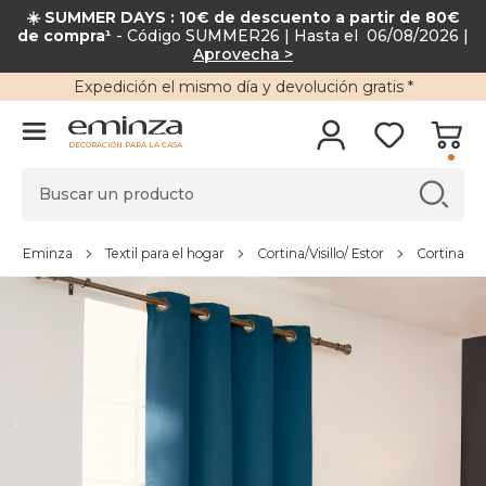
☀️ SUMMER DAYS : 10€ de descuento a partir de 80€
de compra¹
- Código SUMMER26 | Hasta el 06/08/2026 |
Aprovecha >
Expedición
el mismo día y
devolución gratis
*
DECORACIÓN PARA LA CASA
Eminza
Textil para el hogar
Cortina/Visillo/ Estor
Cortina