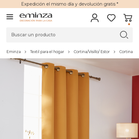
Expedición
el mismo día y
devolución gratis
*
DECORACIÓN PARA LA CASA
Eminza
Textil para el hogar
Cortina/Visillo/ Estor
Cortina