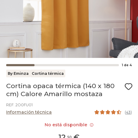
1
de
4
By Eminza
Cortina térmica
Cortina opaca térmica (140 x 180
cm) Calore Amarillo mostaza
REF. 2O0FU01
Información técnica
(
43
)
No está disponible
12
,
€
50