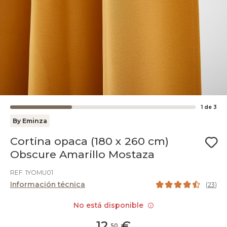
1
de
3
By Eminza
Cortina opaca (180 x 260 cm)
Obscure Amarillo Mostaza
REF. 1YOMU01
Información técnica
(
23
)
No está disponible
12
,
€
50