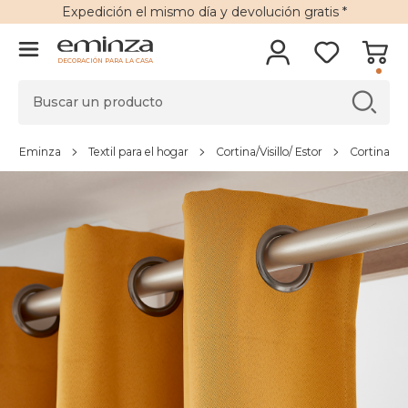
Expedición
el mismo día y
devolución gratis
*
DECORACIÓN PARA LA CASA
Eminza
Textil para el hogar
Cortina/Visillo/ Estor
Cortina