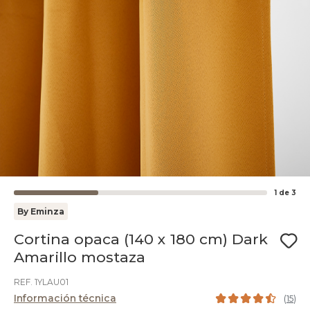
1
de
3
By Eminza
Cortina opaca (140 x 180 cm) Dark
Amarillo mostaza
REF. 1YLAU01
Información técnica
(
15
)