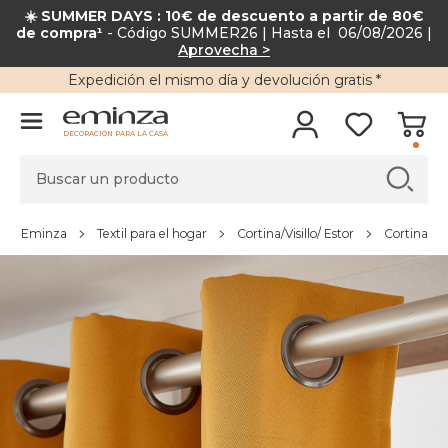
☀️ SUMMER DAYS : 10€ de descuento a partir de 80€
de compra¹
- Código SUMMER26 | Hasta el 06/08/2026 |
Aprovecha >
Expedición
el mismo día y
devolución gratis
*
DECORACIÓN PARA LA CASA
Eminza
Textil para el hogar
Cortina/Visillo/ Estor
Cortina