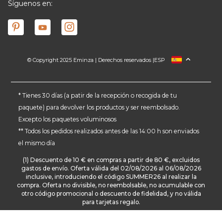
Síguenos en:
© Copyright 2025 Eminza | Derechos reservados |
ESP
FRANCIA
ITALIA
ALEMANIA
* Tienes 30 días (a patir de la recepción o recogida de tu
paquete) para devolver los productos y ser reembolsado.
PAÍSES BAJOS
Excepto los paquetes voluminosos
SUIZA
** Todos los pedidos realizados antes de las 14:00 h son enviados
DANMARK
el mismo día
(1) Descuento de 10 € en compras a partir de 80 €, excluidos
gastos de envío. Oferta válida del 02/08/2026 al 06/08/2026
inclusive, introduciendo el código SUMMER26 al realizar la
compra. Oferta no divisible, no reembolsable, no acumulable con
otro código promocional o descuento de fidelidad, y no válida
para tarjetas regalo.