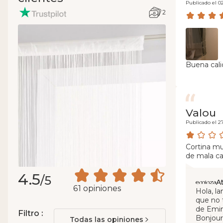
Publicado el 0
2
Buena calid
Valou
Publicado el 2
Cortina mu
de mala ca
4.5
/5
A
61 opiniones
Hola, l
que no 
de Emin
Filtro :
Bonjour
Todas las opiniones