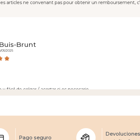
des articles ne convenant pas pour obtenir un remboursement, c'es
Buis-Brunt
8/05/2025
y fácil de colgar / acortar si es necesario.
Ver más opinion
Devolucione
Pago seguro