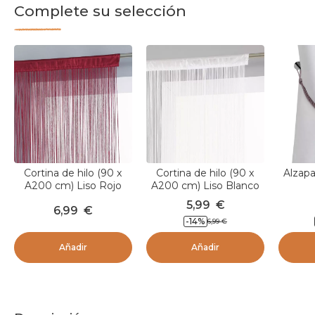
Complete su selección
Cortina de hilo (90 x
Cortina de hilo (90 x
Alzapa
A200 cm) Liso Rojo
A200 cm) Liso Blanco
granate
5,99
€
6,99
€
-
14
%
6,99
€
Añadir
Añadir