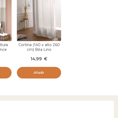
ltura
Cortina (140 x alto 260
nce
cm) Béa Lino
al
14,99
€
Añadir