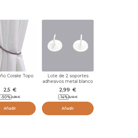
ño Coralie Topo
Lote de 2 soportes
adhesivos metal blanco
lacado
2,5
€
2,99
€
-
50
%
-
14
%
4,99
€
3,49
€
Añadir
Añadir