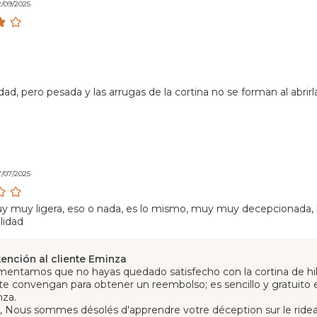
2/09/2025
ad, pero pesada y las arrugas de la cortina no se forman al abrirl
7/07/2025
y muy ligera, eso o nada, es lo mismo, muy muy decepcionada, 
lidad
tención al cliente Eminza
amentamos que no hayas quedado satisfecho con la cortina de hilo
te convengan para obtener un reembolso; es sencillo y gratuito
za.
, Nous sommes désolés d'apprendre votre déception sur le rideau