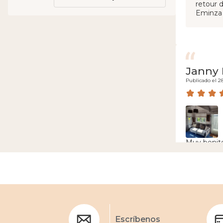
retour 
Eminza
Janny 
Publicado el 2
Muy bonito 
Escríbenos