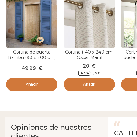
Cortina de puerta
Cortina (140 x 240 cm)
Corti
Bambú (90 x 200 cm)
Oscar Marfil
bucle
Savana Beige
cm)
20
€
49,99
€
-
43
%
34,99
€
Añadir
Añadir
Opiniones de nuestros
CATTE
clientes