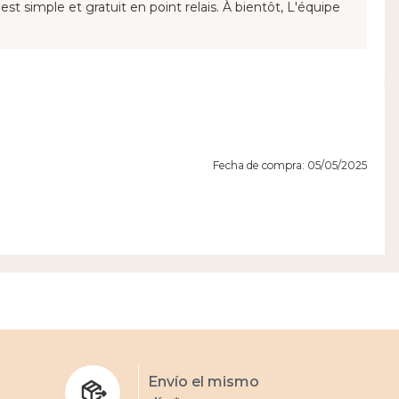
t simple et gratuit en point relais. À bientôt, L'équipe
Fecha de compra: 05/05/2025
Ver el comentario original
es
s
Envío el mismo