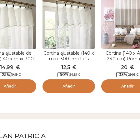
na ajustable de
Cortina ajustable (140 x
Cortina (140 x A
 (140 x max 300
max 300 cm) Luis
240 cm) Roma
 Eliott Marfil
Marfil
encaje Natur
14,99
€
12,5
€
20
€
-
25
%
-
50
%
-
33
%
19,99
€
24,99
€
29,99
€
Añadir
Añadir
Añadir
LAN PATRICIA