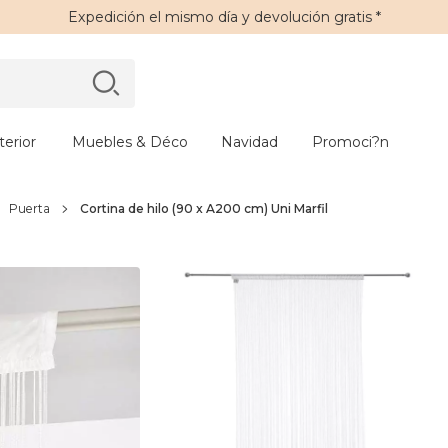
Expedición
el mismo día y
devolución gratis
*
erior
Muebles & Déco
Navidad
Promoci?n
Puerta
Cortina de hilo (90 x A200 cm) Uni Marfil