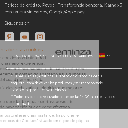
Tarjeta de crédito, Paypal, Transferencia bancaria, Klarna x3
con tarjeta sin cargos, Google/Apple pay
Síguenos en:
© Copyright 2025 Eminza | Derechos reservados |
ESP
FRANCIA
ITALIA
ALEMANIA
* Tienes 30 días (a patir de la recepción o recogida de tu
paquete) para devolver los productos y ser reembolsado.
PAÍSES BAJOS
Excepto los paquetes voluminosos
SUIZA
** Todos los pedidos realizados antes de las 14:00 h son enviados
DANMARK
el mismo día