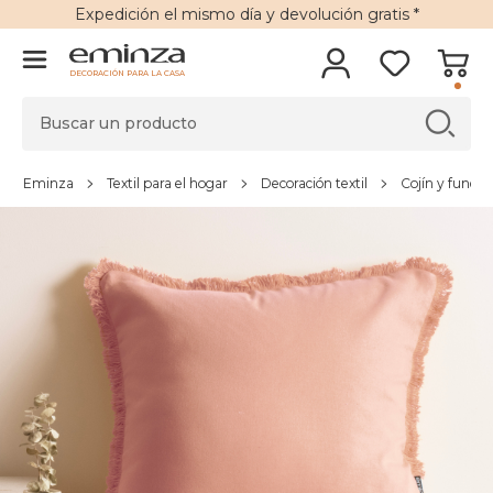
Expedición
el mismo día y
devolución gratis
*
DECORACIÓN PARA LA CASA
Eminza
Textil para el hogar
Decoración textil
Cojín y funda