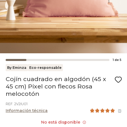
1
de
5
By Eminza
Eco-responsable
Cojín cuadrado en algodón (45 x
45 cm) Pixel con flecos Rosa
melocotón
REF. 2V2IU01
Información técnica
(
1
)
No está disponible