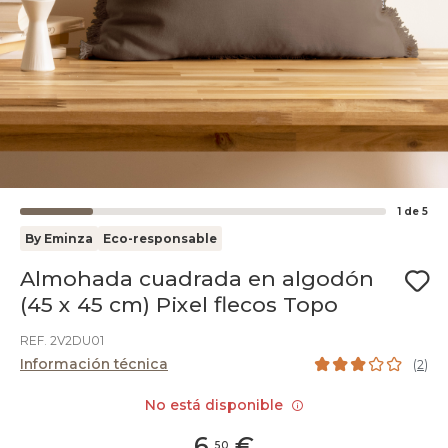
1
de
5
By Eminza
Eco-responsable
Almohada cuadrada en algodón
(45 x 45 cm) Pixel flecos Topo
REF. 2V2DU01
Información técnica
(
2
)
No está disponible
6
,
€
50