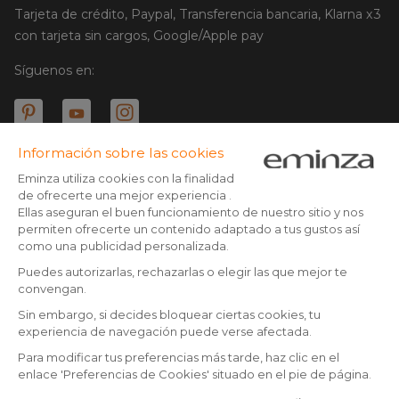
Tarjeta de crédito, Paypal, Transferencia bancaria, Klarna x3
con tarjeta sin cargos, Google/Apple pay
Síguenos en:
© Copyright 2025 Eminza | Derechos reservados |
ESP
FRANCIA
ITALIA
ALEMANIA
* Tienes 30 días (a patir de la recepción o recogida de tu
paquete) para devolver los productos y ser reembolsado.
PAÍSES BAJOS
Excepto los paquetes voluminosos
SUIZA
** Todos los pedidos realizados antes de las 14:00 h son enviados
DANMARK
el mismo día