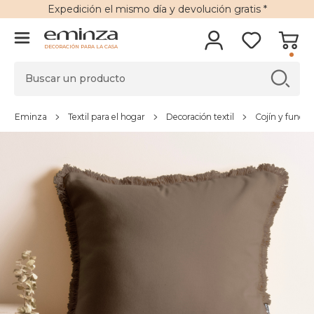
Expedición
el mismo día y
devolución gratis
*
DECORACIÓN PARA LA CASA
Eminza
Textil para el hogar
Decoración textil
Cojín y funda