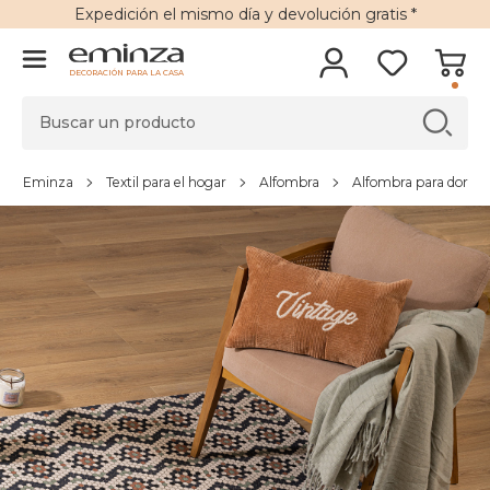
Expedición
el mismo día y
devolución gratis
*
DECORACIÓN PARA LA CASA
Eminza
Textil para el hogar
Alfombra
Alfombra para dormito