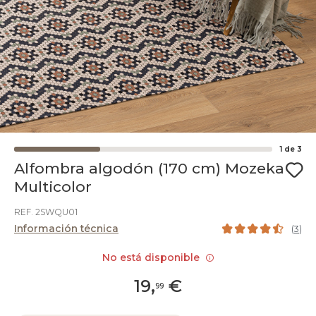
1
de
3
Alfombra algodón (170 cm) Mozeka
Multicolor
REF. 2SWQU01
Información técnica
(
3
)
No está disponible
19
,
€
99