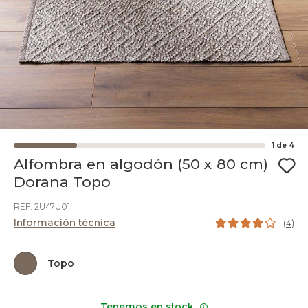
1
de
4
Alfombra en algodón (50 x 80 cm)
Dorana Topo
REF. 2U47U01
Información técnica
(
4
)
Topo
Tenemos en stock