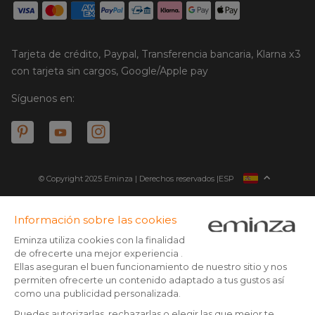
Tarjeta de crédito, Paypal, Transferencia bancaria, Klarna x3
con tarjeta sin cargos, Google/Apple pay
Síguenos en:
© Copyright 2025 Eminza | Derechos reservados |
ESP
FRANCIA
ITALIA
ALEMANIA
* Tienes 30 días (a patir de la recepción o recogida de tu
paquete) para devolver los productos y ser reembolsado.
PAÍSES BAJOS
Excepto los paquetes voluminosos
SUIZA
** Todos los pedidos realizados antes de las 14:00 h son enviados
DANMARK
el mismo día