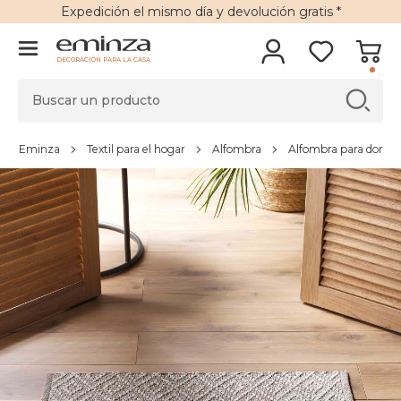
Expedición
el mismo día y
devolución gratis
*
DECORACIÓN PARA LA CASA
Eminza
Textil para el hogar
Alfombra
Alfombra para dormito