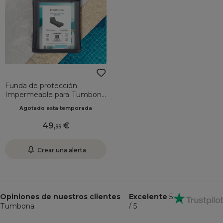
Funda de protección
Impermeable para Tumbona
235 x 90 cm - Gris
Agotado esta temporada
49
,
99
Crear una alerta
Opiniones de nuestros clientes
Excelente
5
Tumbona
/ 5