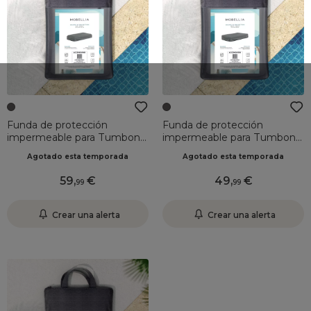
Funda de protección
Funda de protección
impermeable para Tumbona
impermeable para Tumbona
(211 x 101 cm) Elba Gris
(212 x 95 cm) Amalfi Gris
Agotado esta temporada
Agotado esta temporada
59
,
49
,
99
99
Crear una alerta
Crear una alerta