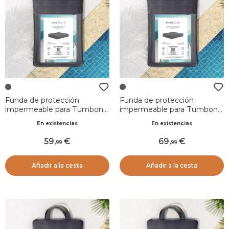
Funda de protección
Funda de protección
impermeable para Tumbona
impermeable para Tumbona
doble (203 x 163 cm) Bornéo
doble (210 x 182 cm) Monte
En existencias
En existencias
Gris
Carlo Gris
59
,
69
,
99
99
Añadir a la cesta
Añadir a la cesta