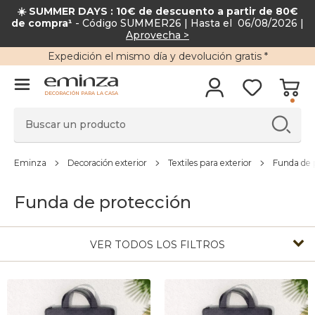
☀️ SUMMER DAYS : 10€ de descuento a partir de 80
de compra¹
- Código SUMMER26 | Hasta el 06/08/2026 |
Aprovecha >
Expedición
el mismo día y
devolución gratis
*
DECORACIÓN PARA LA CASA
Eminza
Decoración exterior
Textiles para exterior
Funda de 
Funda de protección
VER TODOS LOS FILTROS