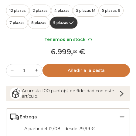
12 plazas
2 plazas
4 plazas
5 plazas M
5 plazas S
7 plazas
8 plazas
9 plazas
Tenemos en stock
6.999
,
€
00
Añadir a la cesta
Acumula
100
punto(s) de fidelidad con este
artículo.
Entrega
A partir del 12/08 - desde 79,99 €