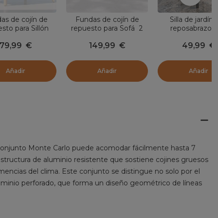
as de cojín de
Fundas de cojín de
Silla de jardín
sto para Sillón
repuesto para Sofá 2
reposabrazos 
te Carlo Gris
personas Monte Carlo
apilable Murano 
79,99
€
149,99
€
49,99
€
antracita
Gris antracita
antracita
Añadir
Añadir
Añadir
l conjunto Monte Carlo puede acomodar fácilmente hasta 7
tructura de aluminio resistente que sostiene cojines gruesos
emencias del clima. Este conjunto se distingue no solo por el
uminio perforado, que forma un diseño geométrico de líneas