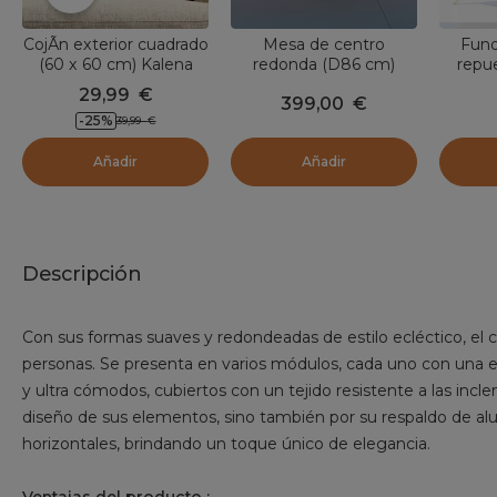
CojÃ­n exterior cuadrado
Mesa de centro
Fund
(60 x 60 cm) Kalena
redonda (D86 cm)
repue
Beige
Monte Carlo - Antracita
Mon
29,99
€
399,00
€
-25
%
39,99
€
Añadir
Añadir
Descripción
Con sus formas suaves y redondeadas de estilo ecléctico, e
personas. Se presenta en varios módulos, cada uno con una es
y ultra cómodos, cubiertos con un tejido resistente a las incl
diseño de sus elementos, sino también por su respaldo de al
horizontales, brindando un toque único de elegancia.