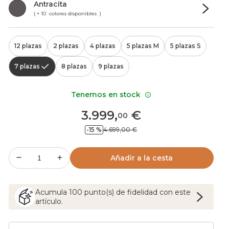
Antracita
( + 10 colores disponibles )
12 plazas
2 plazas
4 plazas
5 plazas M
5 plazas S
7 plazas
8 plazas
9 plazas
Tenemos en stock
3.999
,
€
00
-15 %
4.699,00 €
Añadir a la cesta
Acumula
100
punto(s) de fidelidad con este
artículo.