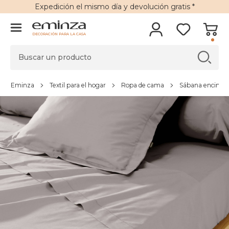
Expedición
el mismo día y
devolución gratis
*
DECORACIÓN PARA LA CASA
Eminza
Textil para el hogar
Ropa de cama
Sábana encimer