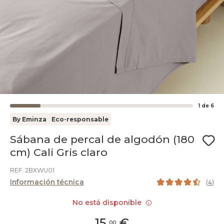
1
de
6
By Eminza
Eco-responsable
Sábana de percal de algodón (180
cm) Cali Gris claro
REF. 2BXWU01
Información técnica
(
4
)
No está disponible
15
,
€
00