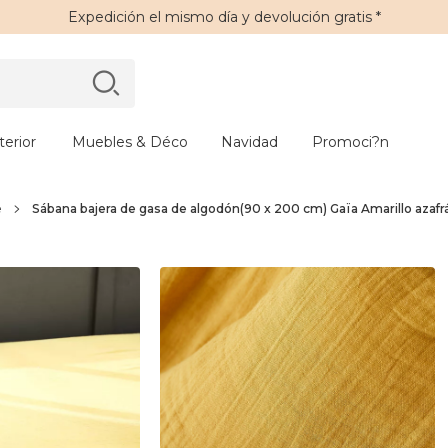
Expedición
el mismo día y
devolución gratis
*
erior
Muebles & Déco
Navidad
Promoci?n
e
Sábana bajera de gasa de algodón(90 x 200 cm) Gaïa Amarillo azafr