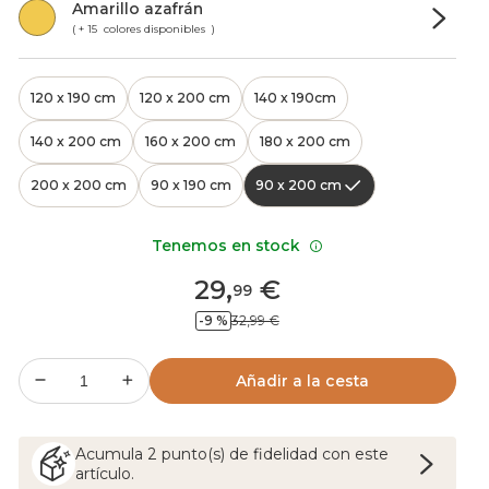
Amarillo azafrán
( + 15 colores disponibles )
120 x 190 cm
120 x 200 cm
140 x 190cm
140 x 200 cm
160 x 200 cm
180 x 200 cm
200 x 200 cm
90 x 190 cm
90 x 200 cm
Tenemos en stock
29
,
€
99
-9 %
32,99 €
Añadir a la cesta
Acumula
2
punto(s) de fidelidad con este
artículo.