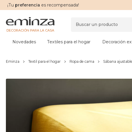
¡Tu
preferencia
es recompensada!
DECORACIÓN PARA LA CASA
Novedades
Textiles para el hogar
Decoración ext
Eminza
Textil para el hogar
Ropa de cama
Sábana ajustabl