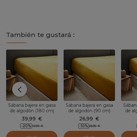
También te gustará :
Sábana bajera en gasa
Sábana bajera en gasa
Sábana
de algodón (180 cm)
de algodón (90 cm)
de al
Gaïa Amarillo azafrán
Gaïa Amarillo azafrán
Gaïa 
39,99
€
26,99
€
-20
%
-10
%
49,99
€
29,99
€