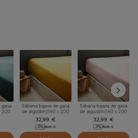
e gasa
Sábana bajera de gasa
Sábana bajera de gasa
x 200
de algodón(140 x 200
de algodón(140 x 200
rullo
cm) Gaïa Amarillo
cm) Gaïa Rosa palo
32,99
€
32,99
€
azafrán
-11
%
-11
%
36,99
€
36,99
€