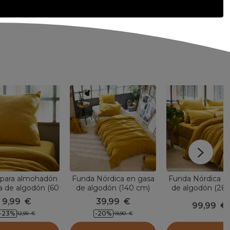
para almohadón
Funda Nórdica en gasa
Funda Nórdica e
a de algodón (60
de algodón (140 cm)
de algodón (28
Gaïa Amarillo
Gaïa Amarillo azafrán
Gaïa Amarillo az
9,99
€
39,99
€
99,99
€
azafrán
-23
%
-20
%
12,99
€
49,90
€