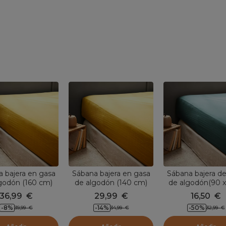
 bajera en gasa
Sábana bajera en gasa
Sábana bajera d
godón (160 cm)
de algodón (140 cm)
de algodón(90 
Amarillo azafrán
Gaïa Amarillo azafrán
cm) Gaïa Azul t
36,99
€
29,99
€
16,50
€
-8
%
-14
%
-50
%
39,99
€
34,99
€
32,99
€