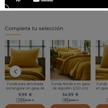
Completa tu selección
Funda para almohada
Funda Nórdica en gasa
Funda 
rectangular en gasa de
de algodón (200 cm)
en gas
algodón (L70 cm) Gaïa
Gaïa Amarillo azafrán
cm) 
9,99
€
54,99
€
Amarillo azafrán
-23
%
-8
%
12,99
€
59,90
€