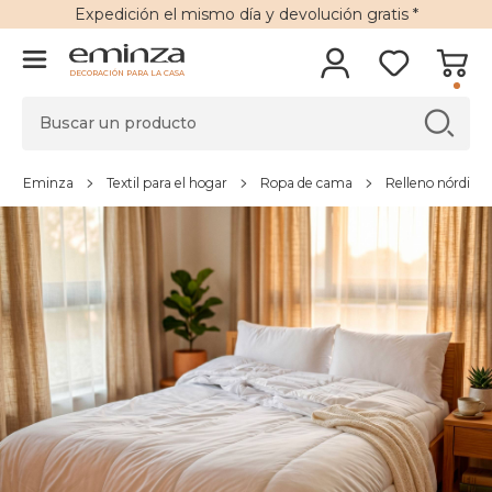
Expedición
el mismo día y
devolución gratis
*
DECORACIÓN PARA LA CASA
Eminza
Textil para el hogar
Ropa de cama
Relleno nórdico,