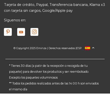
Tarjeta de crédito, Paypal, Transferencia bancaria, Klarna x3
con tarjeta sin cargos, Google/Apple pay
Síguenos en:
© Copyright 2025 Eminza | Derechos reservados |
ESP
FRANCIA
ITALIA
ALEMANIA
* Tienes 30 días (a patir de la recepción o recogida de tu
paquete) para devolver los productos y ser reembolsado.
PAÍSES BAJOS
Excepto los paquetes voluminosos
SUIZA
** Todos los pedidos realizados antes de las 14:00 h son enviados
DANMARK
el mismo día