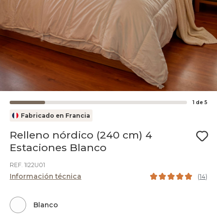
1
de
5
Fabricado en Francia
Relleno nórdico (240 cm) 4
Estaciones Blanco
REF. 1I22U01
Información técnica
(
14
)
Blanco