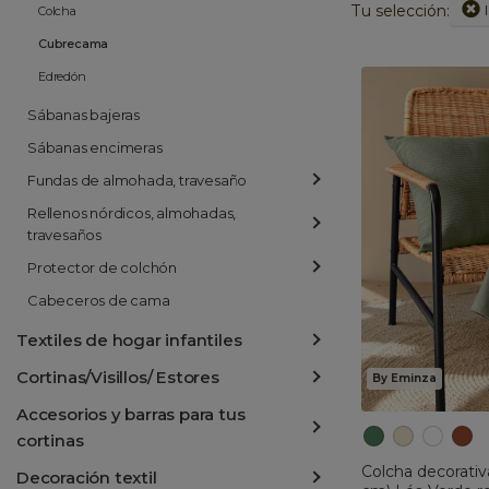
Tu selección:
Colcha
Cubrecama
Edredón
Sábanas bajeras
Sábanas encimeras
Fundas de almohada, travesaño
Rellenos nórdicos, almohadas,
travesaños
Protector de colchón
Cabeceros de cama
Textiles de hogar infantiles
Cortinas/Visillos/ Estores
By Eminza
Accesorios y barras para tus
cortinas
Colcha decorativ
Decoración textil