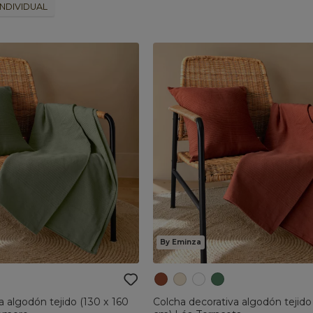
INDIVIDUAL
By Eminza
a algodón tejido (130 x 160
Colcha decorativa algodón tejido