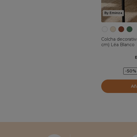
By Eminza
Colcha decorativ
cm) Léa Blanco
-50%
Añ