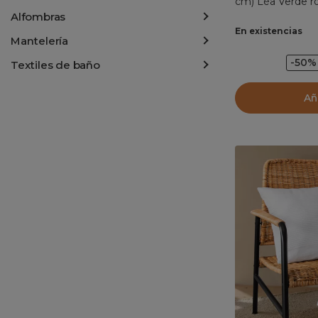
cm) Léa Verde 
Alfombras
En existencias
Mantelería
-50%
Textiles de baño
Añ