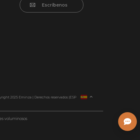
Escríbenos
FRANCIA
right 2025 Eminza | Derechos reservados |
ESP
ITALIA
ALEMANIA
etes voluminosos
PAÍSES BAJOS
SUIZA