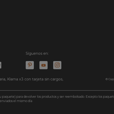
Síguenos en:
ria, Klarna x3 con tarjeta sin cargos,
© Copy
e tu paquete) para devolver los productos y ser reembolsado. Excepto los paqu
n enviados el mismo día