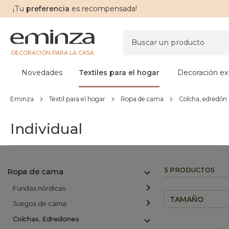
¡Tu
preferencia
es recompensada!
DECORACIÓN PARA LA CASA
Novedades
Textiles para el hogar
Decoración ext
Eminza
Textil para el hogar
Ropa de cama
Colcha, edredón
Individual
5 PRODUCTOS
Ropa de cama
Fundas nórdicas
TAMAÑO
Juegos de cama
Colchas, Edredones