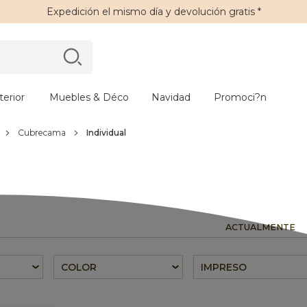
Expedición
el mismo día y
devolución gratis
*
erior
Muebles & Déco
Navidad
Promoci?n
Cubrecama
Individual
ACTUALMENTE
COLOR
IMPRESO