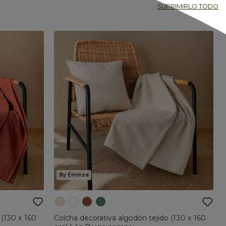
SUPRIMIRLO TODO
By Eminza
 (130 x 160
Colcha decorativa algodón tejido (130 x 160