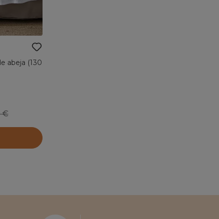
de abeja (130
99