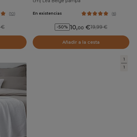
cm) Léa Beige pampa
En existencias
(
10
)
(
6
)
10
,
99
19,99
-50%
00
Añadir a la cesta
1
1