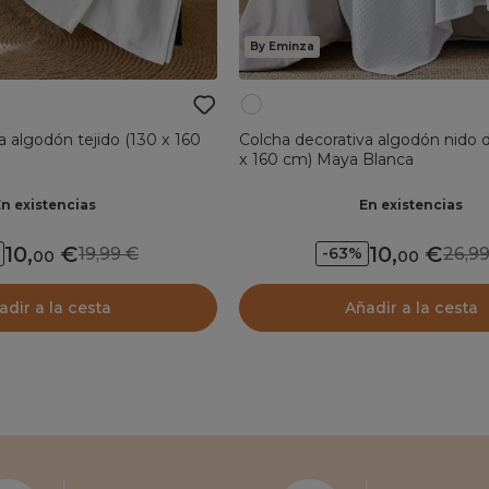
By Eminza
a algodón tejido (130 x 160
Colcha decorativa algodón nido 
x 160 cm) Maya Blanca
En existencias
En existencias
10
,
10
,
19,99
26,
-63%
00
00
adir a la cesta
Añadir a la cesta