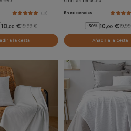
romero
cm) Léa Terracota
En existencias
(
10
)
10
,
10
,
19,99
19,
-50%
00
00
adir a la cesta
Añadir a la cesta