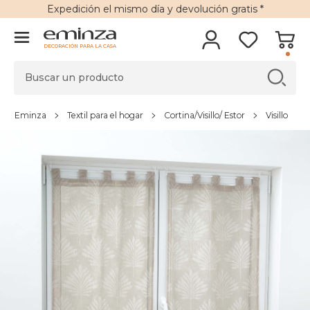
Expedición
el mismo día y
devolución gratis
*
DECORACIÓN PARA LA CASA
Eminza
Textil para el hogar
Cortina/Visillo/ Estor
Visillo