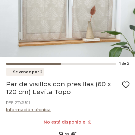
1
de
2
Se vende por 2
Par de visillos con presillas (60 x
120 cm) Levita Topo
REF. 2TYJU01
Información técnica
No está disponible
9
,
€
99