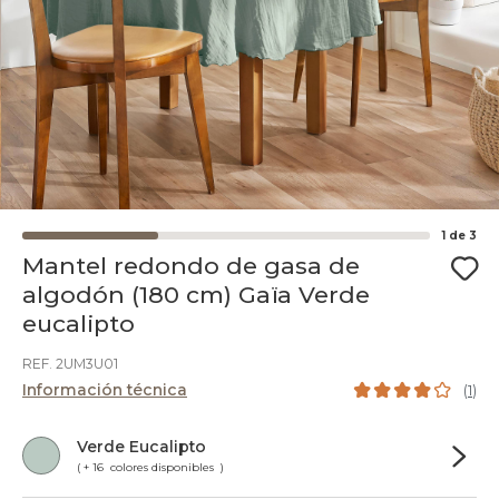
1
de
3
Mantel redondo de gasa de
algodón (180 cm) Gaïa Verde
eucalipto
REF. 2UM3U01
Información técnica
(
1
)
Verde Eucalipto
( + 16 colores disponibles )