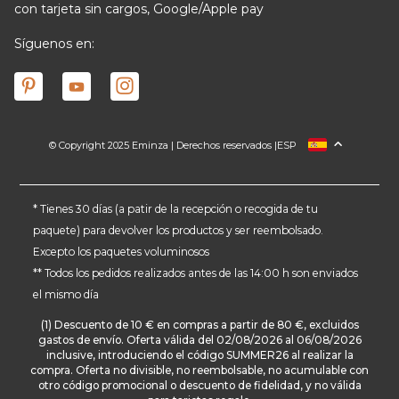
con tarjeta sin cargos, Google/Apple pay
Síguenos en:
© Copyright 2025 Eminza | Derechos reservados |
ESP
FRANCIA
ITALIA
ALEMANIA
* Tienes 30 días (a patir de la recepción o recogida de tu
paquete) para devolver los productos y ser reembolsado.
PAÍSES BAJOS
Excepto los paquetes voluminosos
SUIZA
** Todos los pedidos realizados antes de las 14:00 h son enviados
DANMARK
el mismo día
(1) Descuento de 10 € en compras a partir de 80 €, excluidos
gastos de envío. Oferta válida del 02/08/2026 al 06/08/2026
inclusive, introduciendo el código SUMMER26 al realizar la
compra. Oferta no divisible, no reembolsable, no acumulable con
otro código promocional o descuento de fidelidad, y no válida