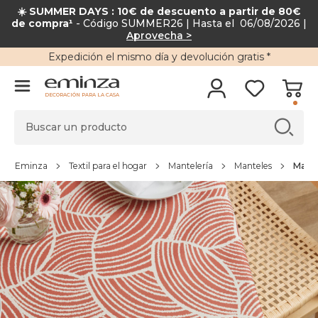
☀️ SUMMER DAYS : 10€ de descuento a partir de 80€
de compra¹
- Código SUMMER26 | Hasta el 06/08/2026 |
Aprovecha >
Expedición
el mismo día y
devolución gratis
*
DECORACIÓN PARA LA CASA
Eminza
Textil para el hogar
Mantelería
Manteles
Mante