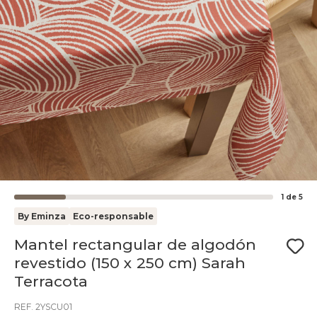
1
de
5
By Eminza
Eco-responsable
Mantel rectangular de algodón
revestido (150 x 250 cm) Sarah
Terracota
REF. 2YSCU01