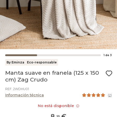
1
de
3
By Eminza
Eco-responsable
Manta suave en franela (125 x 150
cm) Zag Crudo
REF. 2WDHU01
Información técnica
(
2
)
No está disponible
8
,
€
99