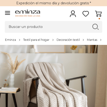
Expedición
el mismo día y
devolución gratis
*
DECORACIÓN PARA LA CASA
Eminza
Textil para el hogar
Decoración textil
Mantas
M