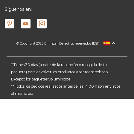
Síguenos en:
© Copyright 2025 Eminza | Derechos reservados |
ESP
FRANCIA
ITALIA
ALEMANIA
* Tienes 30 días (a patir de la recepción o recogida de tu
paquete) para devolver los productos y ser reembolsado.
PAÍSES BAJOS
Excepto los paquetes voluminosos
SUIZA
** Todos los pedidos realizados antes de las 14:00 h son enviados
DANMARK
el mismo día