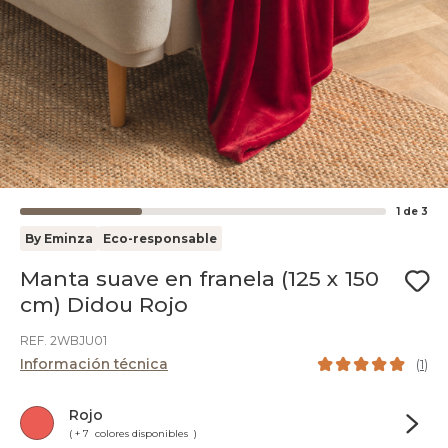
1
de
3
By Eminza
Eco-responsable
Manta suave en franela (125 x 150
cm) Didou Rojo
REF. 2WBJU01
Información técnica
(
1
)
Rojo
( + 7 colores disponibles )