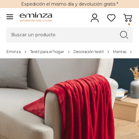
Expedición
el mismo día y
devolución gratis
*
DECORACIÓN PARA LA CASA
Eminza
Textil para el hogar
Decoración textil
Mantas
M