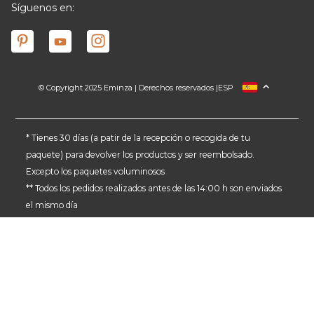
Síguenos en:
© Copyright 2025 Eminza | Derechos reservados |
ESP
FRANCIA
ITALIA
ALEMANIA
* Tienes 30 días (a patir de la recepción o recogida de tu
paquete) para devolver los productos y ser reembolsado.
PAÍSES BAJOS
Excepto los paquetes voluminosos
SUIZA
** Todos los pedidos realizados antes de las 14:00 h son enviados
DANMARK
el mismo día