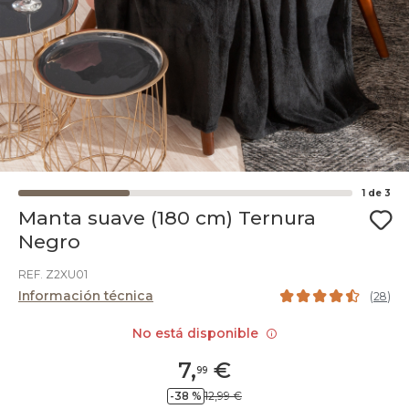
1
de
3
Manta suave (180 cm) Ternura
Negro
REF. Z2XU01
Información técnica
(
28
)
No está disponible
7
,
€
99
-38 %
12,99 €