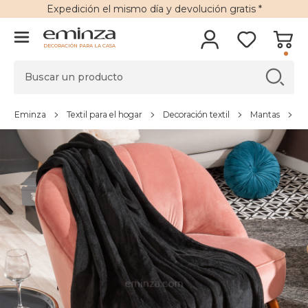
Expedición
el mismo día y
devolución gratis
*
DECORACIÓN PARA LA CASA
Eminza
Textil para el hogar
Decoración textil
Mantas
M