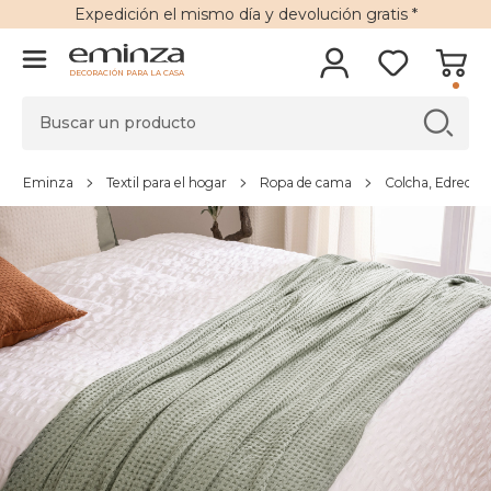
Expedición
el mismo día y
devolución gratis
*
DECORACIÓN PARA LA CASA
Eminza
Textil para el hogar
Ropa de cama
Colcha, Edredón