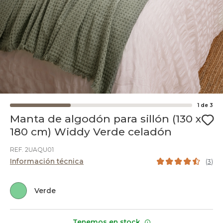
1
de
3
Manta de algodón para sillón (130 x
180 cm) Widdy Verde celadón
REF. 2UAQU01
Información técnica
(
3
)
Verde
Tenemos en stock