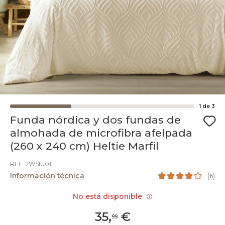
1
de
3
Funda nórdica y dos fundas de
almohada de microfibra afelpada
(260 x 240 cm) Heltie Marfil
REF. 2WSIU01
Información técnica
(
6
)
No está disponible
35
,
€
99