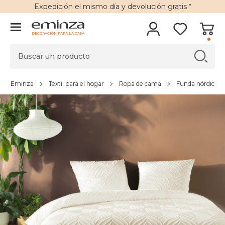
Expedición
el mismo día y
devolución gratis
*
DECORACIÓN PARA LA CASA
Eminza
Textil para el hogar
Ropa de cama
Funda nórdica